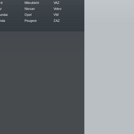
rd
Mitsubishi
VAZ
z
Nissan
Volvo
undai
Opel
VW
nda
Peugeot
ZAZ