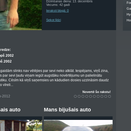
Dzimšanas diena: 13. decembris
Fo
Vecums: 42 gadi
Ga
Ieraksti blogā: 0
Hy
Sekot līdzi
Ho
eredze:
opš 2002
pš 2002
agaidām slinks nav vēlējies par sevi neko atklāt. Iespējams, viņš zina,
sts par sevi ļautu viņam iegūt augstāku novērtējumu un palielinātu
istiku. Cēsīm kā viņš saņemsies un kādudien dosies uzzināsim daudz
 vīreli...
Novertē šo rakstu!
an-2012
ais auto
Mans bijušais auto