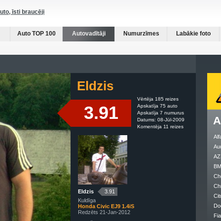
auto, īsti braucēji
Auto TOP 100
Autovadītāji
Numurzīmes
Labākie foto
Eldzis
Vērtēja 185 reizes
3.91
Apskatīja 75 auto
Apskatīja 7 numurus
A
Datums: 08-Jūl-2009
Komentēja 11 reizes
Al
Au
AZ
B
Ch
Ch
Eldzis
3.91
Cit
Kuldīga
Do
Honda Civic EJ9 1.4iS
Redzēts 21-Jan-2012
Fia