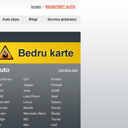
Ienākt
REĢISTRĒT AUTO
Auto ziņas
Blogi
Servisa grāmatas
uto
Jaunākie auto
fa Romeo
IZH
Pontiac
di
Jaguar
Renault
LK
Jeep
SAAB
MW
Land Rover
Seat
evrolet
Lexus
Subaru
rysler
Mazda
Suzuki
roën
Mercedes-Benz
Škoda
dge
MG
Toyota
t
Mini
UAZ