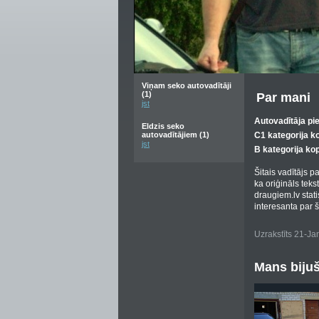
Viņam seko autovadītāji
(1)
Par mani
jst
Autovadītāja pi
Eldzis seko
autovadītājiem (1)
C1 kategorija k
jst
B kategorija ko
Šitais vadītājs p
ka oriģināls tek
draugiem.lv stat
interesanta par šo
Uzrakstīts 21-J
Mans bijuš