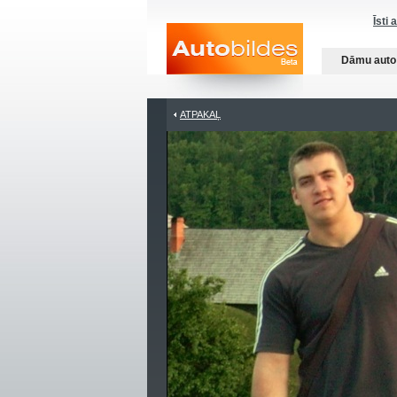
Īsti 
Dāmu auto
ATPAKAĻ