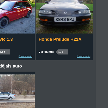
ic 1.3
Honda Prelude H22A
4.56
Vērtējums:
4.77
0 komentāri
2 komentāri
ējais auto