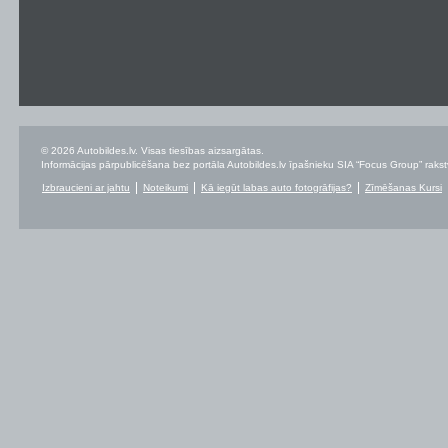
© 2026 Autobildes.lv. Visas tiesības aizsargātas.
Informācijas pārpublicēšana bez portāla Autobildes.lv īpašnieku SIA “Focus Group” rakstvei
Izbraucieni ar jahtu
Noteikumi
Kā iegūt labas auto fotogrāfijas?
Zīmēšanas Kursi