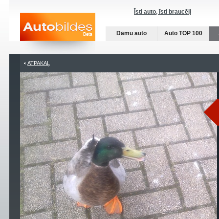
Īsti auto, īsti braucēji
Dāmu auto
Auto TOP 100
ATPAKAĻ