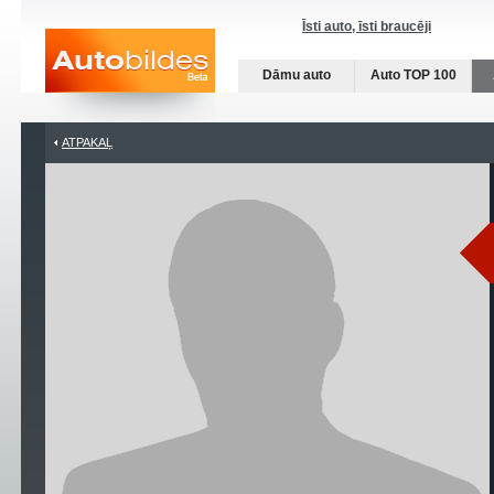
Īsti auto, īsti braucēji
Dāmu auto
Auto TOP 100
ATPAKAĻ