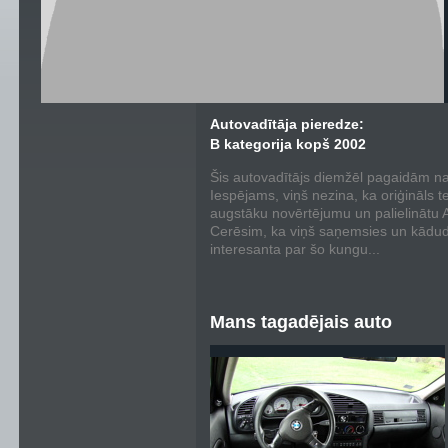
Autovadītāja pieredze:
B kategorija kopš 2002
Šis autovadītājs diemžēl pagaidām nav
Iespējams, viņš nezina, ka oriģināls t
augstāku novērtējumu un palielinātu Au
Cerēsim, ka viņš saņemsies un kādu
interesanta par šo kungu...
Mans tagadējais auto