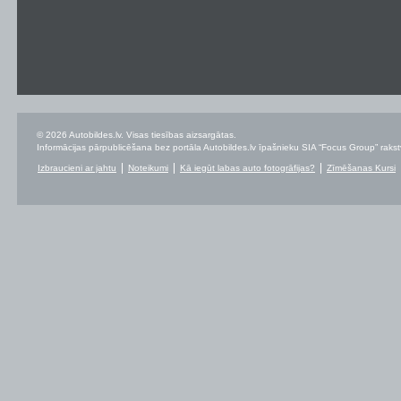
© 2026 Autobildes.lv. Visas tiesības aizsargātas.
Informācijas pārpublicēšana bez portāla Autobildes.lv īpašnieku SIA “Focus Group” rakstvei
Izbraucieni ar jahtu
Noteikumi
Kā iegūt labas auto fotogrāfijas?
Zīmēšanas Kursi