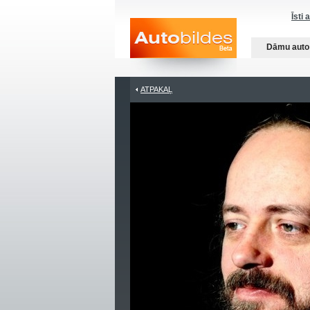
Īsti 
Dāmu auto
ATPAKAĻ