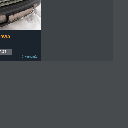
evia
4.29
3 komentāri