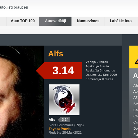
auto, īsti braucēji
Auto TOP 100
Autovadītāji
Numurzīmes
Labākie foto
Alfs
Vērtēja 0 reizes
3.14
Apskatīja 4 auto
Apskatīja 0 numurus
A
Datums: 21-Sep-2009
Komentēja 0 reizes
Al
Au
AZ
B
Ch
Ch
Alfs
3.14
Cit
Ivars Bergmanis (Rīga)
Do
Toyota Previa
Redzēts 28-Mar-2021
Fia