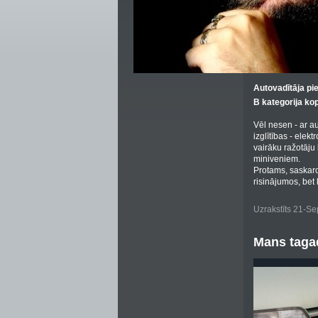
Autovadītāja pi
B kategorija ko
Vēl nesen - ar au
izglītības - elek
vairāku ražotāju 
miniveniem.
Protams, saskarot
risinājumos, bet 
Uzrakstīts 21-S
Mans tagad