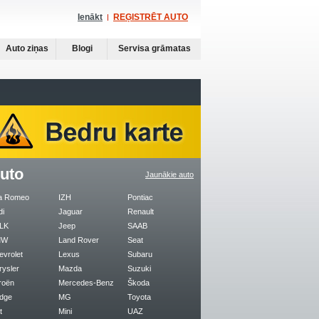
Ienākt
REĢISTRĒT AUTO
Auto ziņas
Blogi
Servisa grāmatas
uto
Jaunākie auto
fa Romeo
IZH
Pontiac
di
Jaguar
Renault
LK
Jeep
SAAB
MW
Land Rover
Seat
evrolet
Lexus
Subaru
rysler
Mazda
Suzuki
roën
Mercedes-Benz
Škoda
dge
MG
Toyota
t
Mini
UAZ