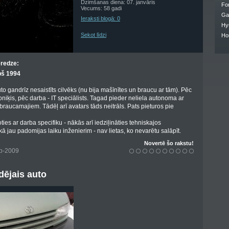
Dzimšanas diena: 07. janvāris
Fo
Vecums: 58 gadi
Ga
Ieraksti blogā: 0
Hy
Sekot līdzi
Ho
eredze:
pš 1994
to gandrīz nesaistīts cilvēks (nu bija mašīnītes un braucu ar tām). Pēc
troniķis, pēc darba - IT speciālists. Tagad pieder neliela autonoma ar
braucamajiem. Tādēļ arī avatars tāds neitrāls. Pats pieturos pie
ies ar darba specifiku - nākās arī iedziļināties tehniskajos
kā jau padomijas laiku inženierim - nav lietas, ko nevarētu salāpīt.
Novertē šo rakstu!
ep-2009
ējais auto