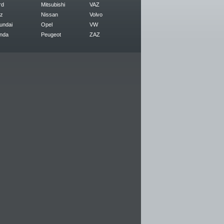
rd
Mitsubishi
VAZ
z
Nissan
Volvo
undai
Opel
VW
nda
Peugeot
ZAZ