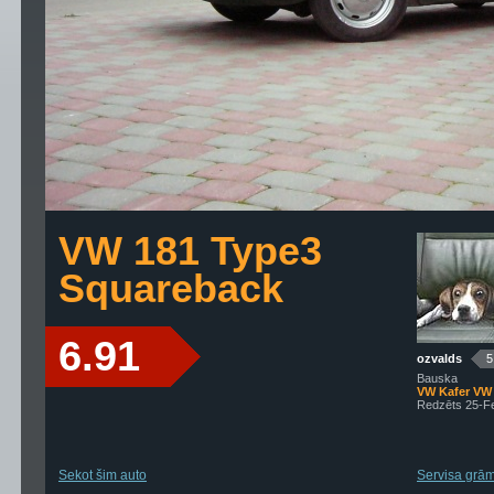
VW 181 Type3
Squareback
6.91
ozvalds
5
Bauska
VW Kafer VW
Redzēts 25-F
Sekot šim auto
Servisa grāma