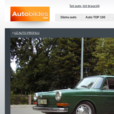
Īsti auto, īsti braucēji
Dāmu auto
Auto TOP 100
UZ AUTO PROFILU