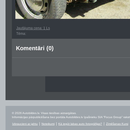
Jautājuma cena: 1 Ls
Tēma:
Komentāri (0)
© 2026 Autobildes.lv. Visas tiesības aizsargātas.
Informācijas pārpublicēšana bez portāla Autobildes.lv īpašnieku SIA “Focus Group” rakstvei
Izbraucieni ar jahtu
Noteikumi
Kā iegūt labas auto fotogrāfijas?
Zīmēšanas Kursi