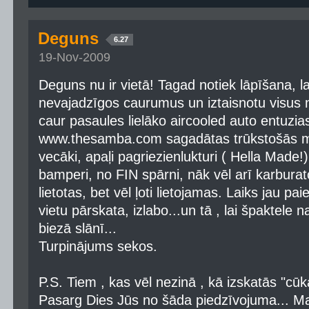
Deguns
6.27
19-Nov-2009
Deguns nu ir vietā! Tagad notiek lāpīšana, lai
nevajadzīgos caurumus un iztaisnotu visus
caur pasaules lielāko aircooled auto entuzia
www.thesamba.com sagadātas trūkstošās maz
vecāki, apaļi pagriezienlukturi ( Hella Made
bamperi, no FIN spārni, nāk vēl arī karbura
lietotas, bet vēl ļoti lietojamas. Laiks jau p
vietu pārskata, izlabo...un tā , lai špaktele 
biezā slānī...
Turpinājums sekos.
P.S. Tiem , kas vēl nezinā , kā izskatās "cūka
Pasarg Dies Jūs no šāda piedzīvojuma... Ma