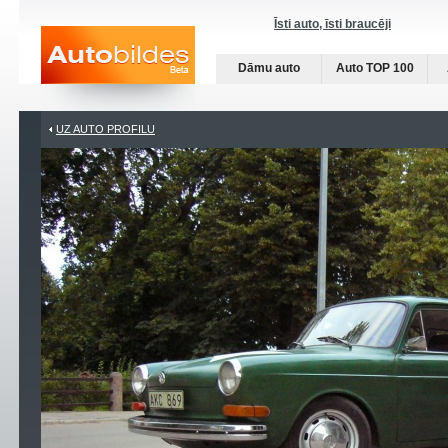
Īsti auto, īsti braucēji
Dāmu auto
Auto TOP 100
UZ AUTO PROFILU