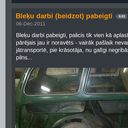
Bleķu darbi (beidzot) pabeigti
6.03
06-Dec-2011
Bleķu darbi pabeigti, palicis tik vien kā aplas
pārējais jau ir noravēts - vairāk pašlaik nev
jātransportē, pie krāsotāja, nu galīgi negribās
pilns...