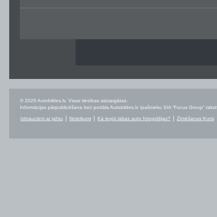
© 2026 Autobildes.lv. Visas tiesības aizsargātas.
Informācijas pārpublicēšana bez portāla Autobildes.lv īpašnieku SIA “Focus Group” rakstvei
Izbraucieni ar jahtu
Noteikumi
Kā iegūt labas auto fotogrāfijas?
Zīmēšanas Kursi