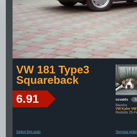
VW 181 Type3
Squareback
6.91
ozvalds
5
Bauska
VW Kafer VW
Redzēts 25-F
Sekot šim auto
Servisa grāma