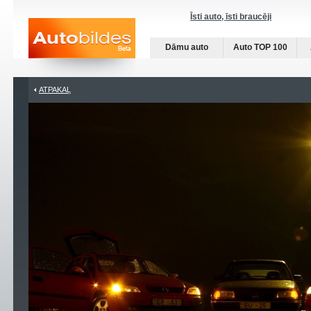
Īsti auto, īsti braucēji
Dāmu auto
Auto TOP 100
ATPAKAĻ