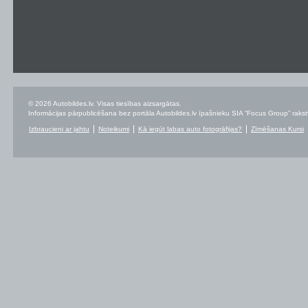
© 2026 Autobildes.lv. Visas tiesības aizsargātas.
Informācijas pārpublicēšana bez portāla Autobildes.lv īpašnieku SIA “Focus Group” rakstvei
Izbraucieni ar jahtu
Noteikumi
Kā iegūt labas auto fotogrāfijas?
Zīmēšanas Kursi