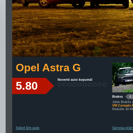
Opel Astra G
Novertē auto kopumā!
5.80
Brakss
6.
Jānis Brakšs 
VW Corrado
Redzēts 30-M
Sekot šim auto
Servisa grām