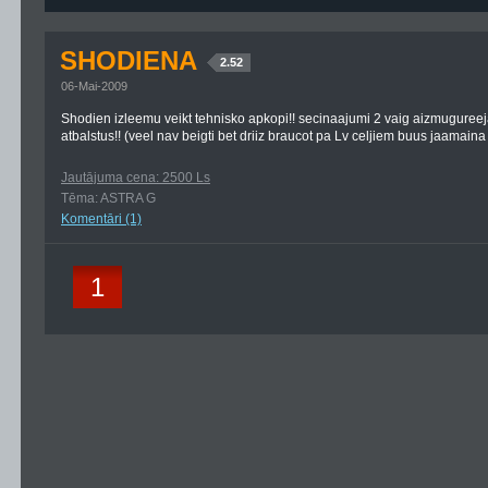
SHODIENA
2.52
06-Mai-2009
Shodien izleemu veikt tehnisko apkopi!! secinaajumi 2 vaig aizmuguree
atbalstus!! (veel nav beigti bet driiz braucot pa Lv celjiem buus jaamaina
Jautājuma cena: 2500 Ls
Tēma: ASTRA G
Komentāri (1)
1