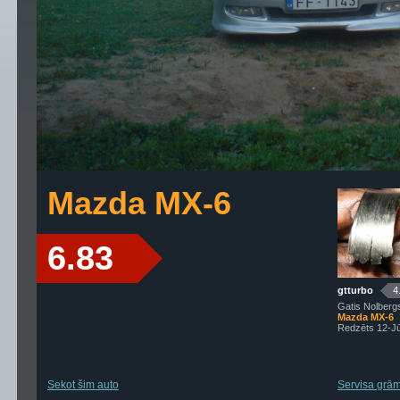
Mazda MX-6
6.83
gtturbo
4
Gatis Nolberg
Mazda MX-6
Redzēts 12-J
Sekot šim auto
Servisa grāma