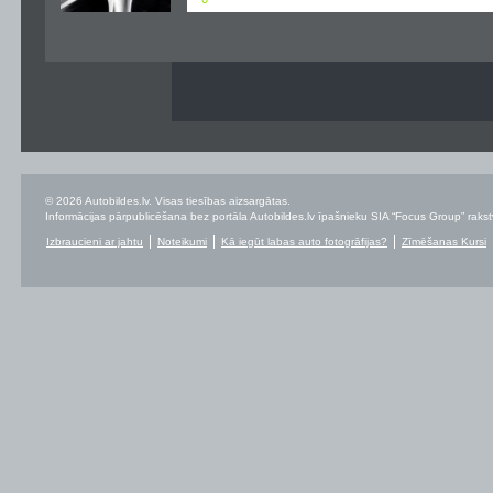
© 2026 Autobildes.lv. Visas tiesības aizsargātas.
Informācijas pārpublicēšana bez portāla Autobildes.lv īpašnieku SIA “Focus Group” rakstvei
Izbraucieni ar jahtu
Noteikumi
Kā iegūt labas auto fotogrāfijas?
Zīmēšanas Kursi