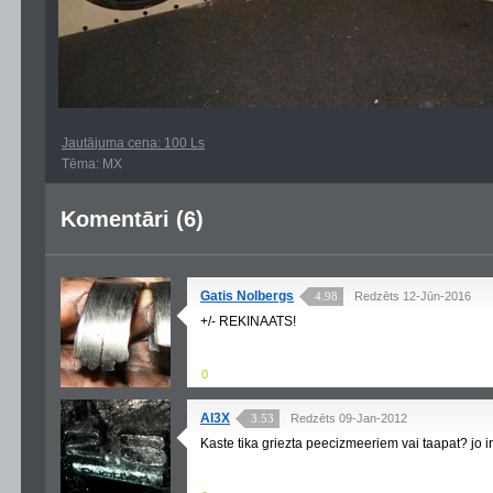
Jautājuma cena: 100 Ls
Tēma: MX
Komentāri (6)
Gatis Nolbergs
4.98
Redzēts 12-Jūn-2016
+/- REKINAATS!
0
Al3X
3.53
Redzēts 09-Jan-2012
Kaste tika griezta peecizmeeriem vai taapat? jo 