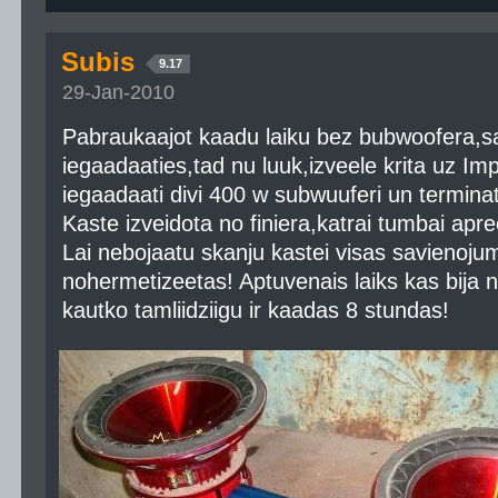
Subis
9.17
29-Jan-2010
Pabraukaajot kaadu laiku bez bubwoofera,s
iegaadaaties,tad nu luuk,izveele krita uz Imp
iegaadaati divi 400 w subwuuferi un terminato
Kaste izveidota no finiera,katrai tumbai apreek
Lai nebojaatu skanju kastei visas savienojuma
nohermetizeetas! Aptuvenais laiks kas bija n
kautko tamliidziigu ir kaadas 8 stundas!