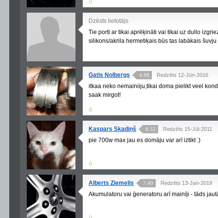
0
Dzēsts lietotājs
Tie porti ar tikai aprēķināti vai tikai uz dullo iz
silikons/akrila hermetiķais būs tas labākais šuvju
Gatis Nolbergs
4.98
Redzēts 12-Jūn-2016
itkaa neko nemainiiju,tikai doma pielikt veel ko
saak mirgot!
0
Kaspars Skadiņš
6.52
Redzēts 15-Jūl-2011
pie 700w max jau es domāju var arī iztikt :)
0
Alberts Ziemelis
7.49
Redzēts 13-Jan-2019
Akumulatoru vai ģeneratoru arī mainīji - tāds ja
0