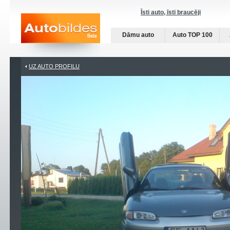
Īsti auto, īsti braucēji
Dāmu auto
Auto TOP 100
UZ AUTO PROFILU