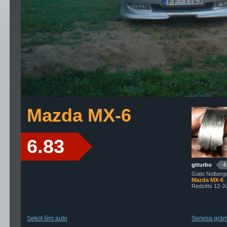
Mazda MX-6
6.83
gtturbo
4
Gatis Nolberg
Mazda MX-6
Redzēts 12-J
Sekot šim auto
Servisa grāma