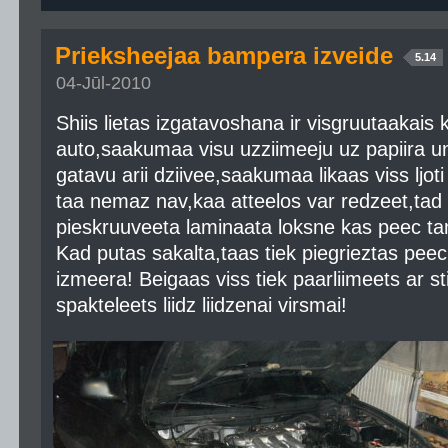
Prieksheejaa bampera izveide
5.14
04-Jūl-2010
Shiis lietas izgatavoshana ir visgruutaakais
auto,saakumaa visu uzziimeeju uz papiira un
gatavu arii dziivee,saakumaa likaas viss ljoti
taa nemaz nav,kaa atteelos var redzeet,ta
pieskruuveeta laminaata loksne kas peec t
Kad putas sakalta,taas tiek piegrieztas pee
izmeera! Beigaas viss tiek paarliimeets ar st
spakteleets liidz liidzenai virsmai!