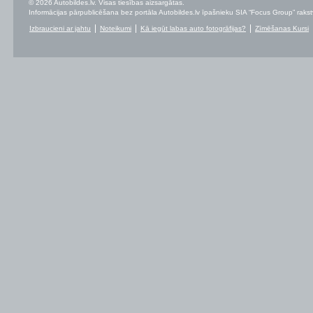
© 2026 Autobildes.lv. Visas tiesības aizsargātas.
Informācijas pārpublicēšana bez portāla Autobildes.lv īpašnieku SIA “Focus Group” rakstvei
Izbraucieni ar jahtu
Noteikumi
Kā iegūt labas auto fotogrāfijas?
Zīmēšanas Kursi