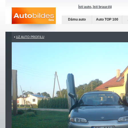
Īsti auto, īsti braucēji
Dāmu auto
Auto TOP 100
UZ AUTO PROFILU