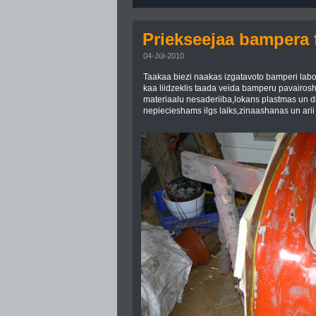
Priekseejaa bampera 
04-Jūl-2010
Taakaa biezi naakas izgatavoto bamperi labo
kaa liidzeklis taada veida bamperu pavairos
materiaalu nesaderiiba,lokans plastmas un d
nepiecieshams ilgs laiks,zinaashanas un arii lj