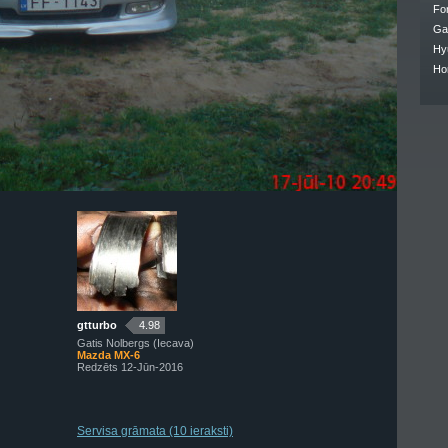
Fo
Ga
Hy
Ho
gtturbo
4.98
Gatis Nolbergs (Iecava)
Mazda MX-6
Redzēts 12-Jūn-2016
Servisa grāmata (10 ieraksti)