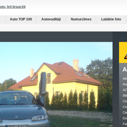
auto, īsti braucēji
Auto TOP 100
Autovadītāji
Numurzīmes
Labākie foto
A
Al
Au
AZ
B
Ch
Ch
Cit
Do
Fia