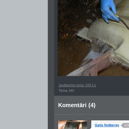
Jautājuma cena: 100 Ls
Tēma: MX
Komentāri (4)
Gatis Nolbergs
4.