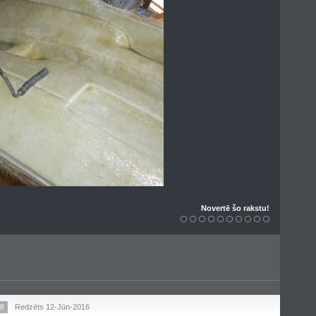
Novertē šo rakstu!
98
Redzēts 12-Jūn-2016