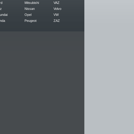
rd
Mitsubishi
VAZ
z
Nissan
Volvo
undai
Opel
VW
nda
Peugeot
ZAZ