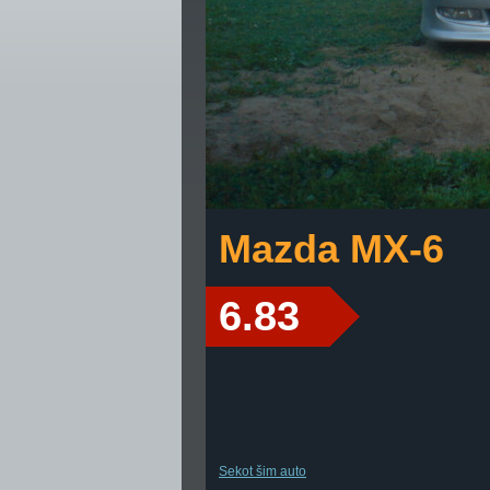
Mazda MX-6
6.83
Sekot šim auto