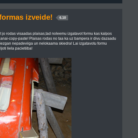
formas izveide!
6.10
t jo rodas visaadas plaisas,tad noleemu izgatavot formu kas kalpos
hanai-copy-paste! Plaisas rodas no taa ka uz bampera ir divu dazaadu
iezgan nepadeviiga un nelokaama skiedra! Lai izgatavotu formu
oti liela pacietiiba!