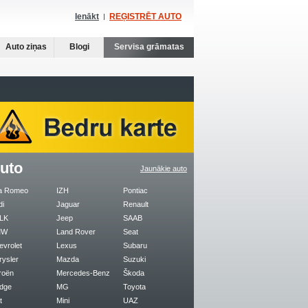
Ienākt
REĢISTRĒT AUTO
Auto ziņas
Blogi
Servisa grāmatas
uto
Jaunākie auto
fa Romeo
IZH
Pontiac
di
Jaguar
Renault
LK
Jeep
SAAB
MW
Land Rover
Seat
evrolet
Lexus
Subaru
rysler
Mazda
Suzuki
roën
Mercedes-Benz
Škoda
dge
MG
Toyota
t
Mini
UAZ