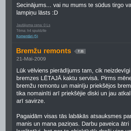
Secinājums... vai nu mums te sūdus tirgo va
lampiņu lāsts :D
Jautājuma cena: 0 Ls
Tēma: h4 spuldzīte
Komentāri (5)
Bremžu remonts
7.11
21-Mai-2009
Lūk vēlviens pierādījums tam, cik neizdevīg
bremzes LĒTAJĀ kaktu servisā. Pirms mēne
bremžu remontu un mainīju priekšējos bremž
tika nomainīti arī priekšējie diski un jau atk
arī savirze.
Pagaidām visas tās labākās atsauksmes pa
manis un mana paziņas. Darbu paveica ātri u