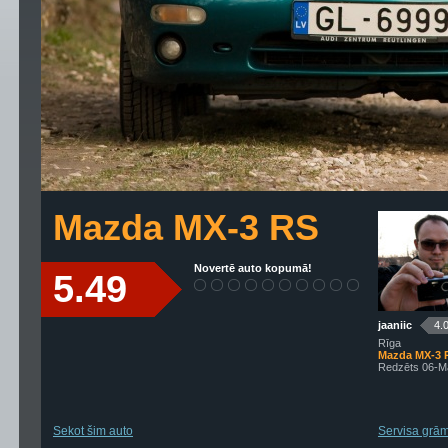
Mazda MX-3 RS
Novertē auto kopumā!
5.49
jaaniic
4.
Rīga
Mazda MX-3 
Redzēts 06-M
Sekot šim auto
Servisa grāma