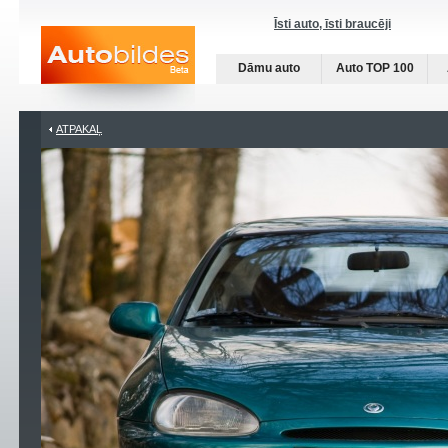
Īsti auto, īsti braucēji
Dāmu auto
Auto TOP 100
ATPAKAĻ