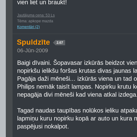
vien liet un braukt!
Jautājuma cena: 53 Ls
Tēma: apkope mazda
Komentāri (2)
Spuldzīte
2.67
06-Jūn-2009
Baigi dīvaini. Šopavasar izkūrās beidzot vi
nopirkšu ielikšu foršas krutas divas jaunas la
Pagāja daži mēneši... izkūrās viena un tad 
Philips nemāk taisīt lampas. Nopirku krutu
nepagāja divi mēneši kad viena atkal izdega.
Tagad naudas taupības nolūkos ieliku atpaka
lapmiņu kuru nopirku kopā ar auto un kura m
paspējusi nokalpot.