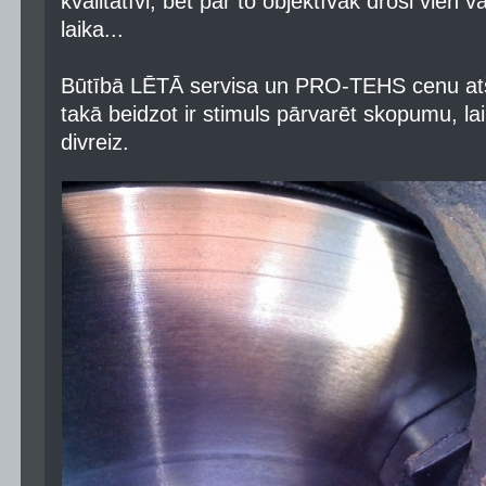
kvalitatīvi, bet par to objektīvāk droši vien 
laika...
Būtībā LĒTĀ servisa un PRO-TEHS cenu atšķ
takā beidzot ir stimuls pārvarēt skopumu, l
divreiz.