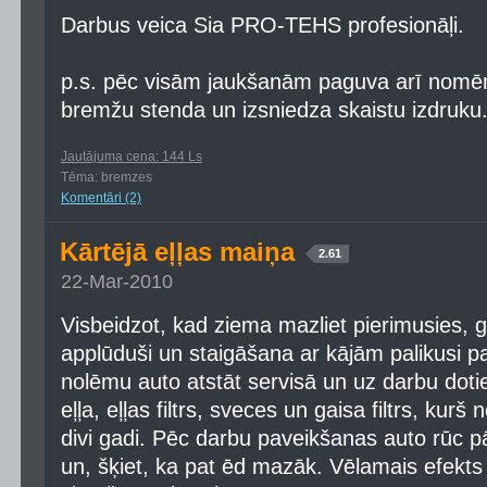
Darbus veica Sia PRO-TEHS profesionāļi.
p.s. pēc visām jaukšanām paguva arī nomē
bremžu stenda un izsniedza skaistu izdruku
Jautājuma cena: 144 Ls
Tēma: bremzes
Komentāri (2)
Kārtējā eļļas maiņa
2.61
22-Mar-2010
Visbeidzot, kad ziema mazliet pierimusies, g
applūduši un staigāšana ar kājām palikusi p
nolēmu auto atstāt servisā un uz darbu doti
eļļa, eļļas filtrs, sveces un gaisa filtrs, kurš
divi gadi. Pēc darbu paveikšanas auto rūc pā
un, šķiet, ka pat ēd mazāk. Vēlamais efekts 