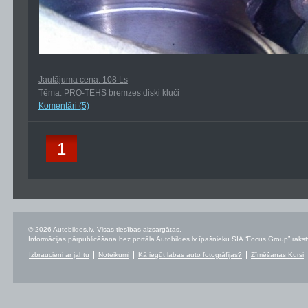
Jautājuma cena: 108 Ls
Tēma: PRO-TEHS bremzes diski kluči
Komentāri (5)
1
© 2026 Autobildes.lv. Visas tiesības aizsargātas.
Informācijas pārpublicēšana bez portāla Autobildes.lv īpašnieku SIA “Focus Group” rakstvei
Izbraucieni ar jahtu
Noteikumi
Kā iegūt labas auto fotogrāfijas?
Zīmēšanas Kursi