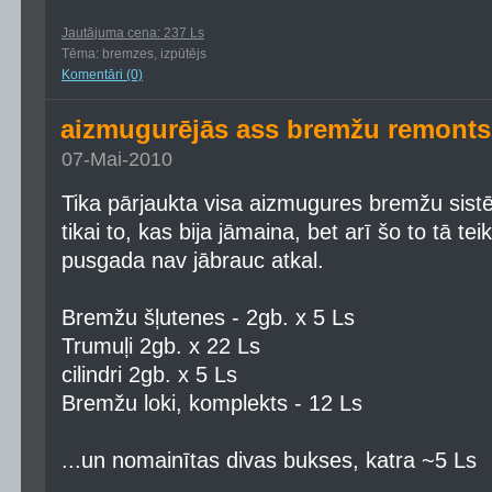
Jautājuma cena: 237 Ls
Tēma: bremzes, izpūtējs
Komentāri (0)
aizmugurējās ass bremžu remont
07-Mai-2010
Tika pārjaukta visa aizmugures bremžu sis
tikai to, kas bija jāmaina, bet arī šo to tā teik
pusgada nav jābrauc atkal.
Bremžu šļutenes - 2gb. x 5 Ls
Trumuļi 2gb. x 22 Ls
cilindri 2gb. x 5 Ls
Bremžu loki, komplekts - 12 Ls
...un nomainītas divas bukses, katra ~5 Ls