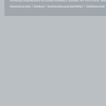
Informācijas pārpublicēšana bez portāla Autobildes.lv īpašnieku SIA “Focus Group” rakstvei
Izbraucieni ar jahtu
Noteikumi
Kā iegūt labas auto fotogrāfijas?
Zīmēšanas Kursi