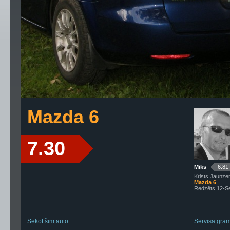
Mazda 6
7.30
Miks
6.81
Krists Jaunze
Mazda 6
Redzēts 12-S
Sekot šim auto
Servisa grāma