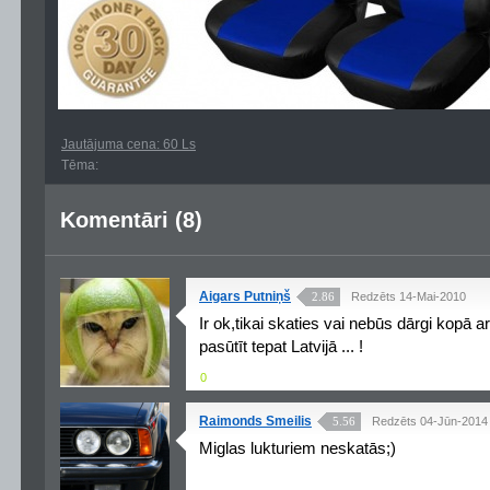
Jautājuma cena: 60 Ls
Tēma:
Komentāri (8)
Aigars Putniņš
2.86
Redzēts 14-Mai-2010
Ir ok,tikai skaties vai nebūs dārgi kopā a
pasūtīt tepat Latvijā ... !
0
Raimonds Smeilis
5.56
Redzēts 04-Jūn-2014
Miglas lukturiem neskatās;)