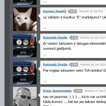
+2
Kaspars Skadiņš
6.52
Redzēts 15-Jūl-2011
uz stikliem ir kautkur "E" marķējums? cik 
+2
Raimonds Smeilis
5.56
Redzēts 04-Jūn-2014
Ar visiem lukturiem ir diezgan elementāri 
xsenon) gadījumā.
+2
Raimonds Smeilis
5.56
Redzēts 04-Jūn-2014
Par miglas lukturiem neko T/A neteiks! Ga
+2
Krists Jaunzemnieks
6.81
Redzēts 12-Sep-
nav ne jausmas :) :) :) ... kā to var uzzinā
kāda license .... bat tas jau laikam darboj