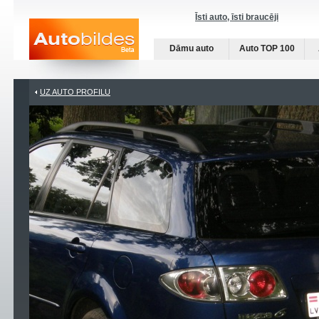
Īsti auto, īsti braucēji
Dāmu auto
Auto TOP 100
UZ AUTO PROFILU