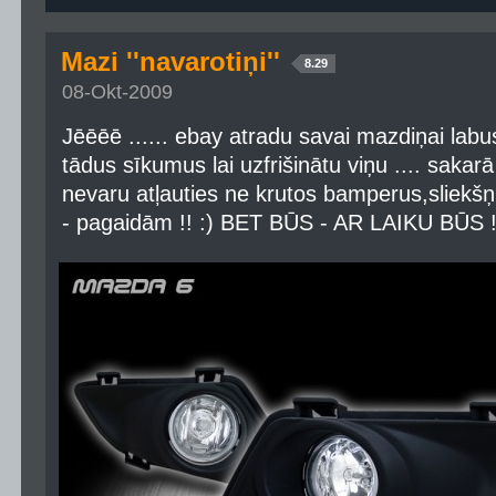
Mazi ''navarotiņi''
8.29
08-Okt-2009
Jēēēē ...... ebay atradu savai mazdiņai labu
tādus sīkumus lai uzfrišinātu viņu .... sakar
nevaru atļauties ne krutos bamperus,sliekšņus 
- pagaidām !! :) BET BŪS - AR LAIKU BŪS !!