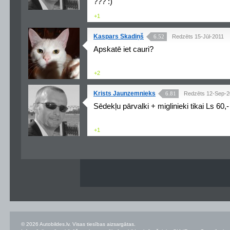
??? :)
+1
Kaspars Skadiņš
6.52
Redzēts 15-Jūl-2011
Apskatē iet cauri?
+2
Krists Jaunzemnieks
6.81
Redzēts 12-Sep-
Sēdekļu pārvalki + miglinieki tikai Ls 60,- 
+1
© 2026 Autobildes.lv. Visas tiesības aizsargātas.