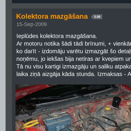
Kolektora mazgāšana
5.08
15-Sep-2009
Ieplūdes kolektora mazgāšana.
Ar motoru notika šādi tādi brīnumi, + vienkā
ko darīt - izdomāju varētu izmazgāt šo detaļ
noņēmu, jo iekšas bija netiras ar kvepiem u
Tā nu visu kartigi izmazgāju un saliku atpaka
laika ziņā aizgāja kāda stunda. Izmaksas - 