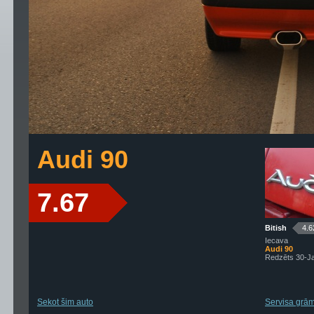
Audi 90
7.67
Bitish
4.6
Iecava
Audi 90
Redzēts 30-J
Sekot šim auto
Servisa grāma