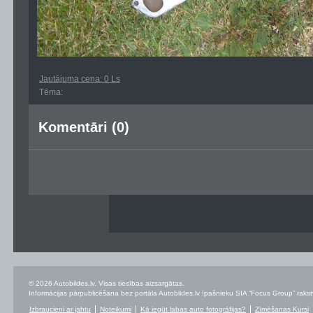
Jautājuma cena: 0 Ls
Tēma:
Komentāri (0)
© 2026 Autobildes.lv. Visas tiesības aizsargātas.
Informācijas pārpublicēšana bez portāla Autobildes.lv īpašnieku SIA “Focus Group” rakstvei
Izbraucieni ar jahtu
Noteikumi
Kā iegūt labas auto fotogrāfijas?
Zīmēšanas Kursi