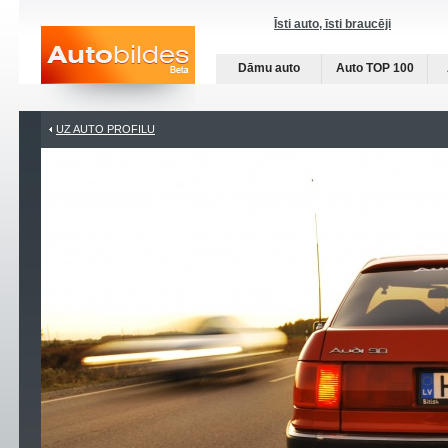
Īsti auto, īsti braucēji
Dāmu auto
Auto TOP 100
UZ AUTO PROFILU