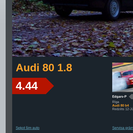
Audi 80 1.8
4.44
Edgars-P
Rīga
Audi 80 b4
Redzēts 12-J
Sekot šim auto
Servisa grāma