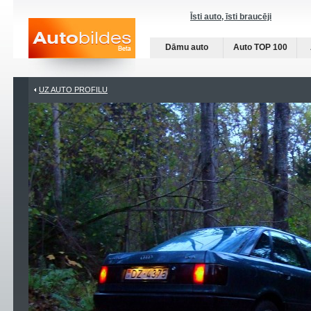
Īsti auto, īsti braucēji
Dāmu auto
Auto TOP 100
UZ AUTO PROFILU