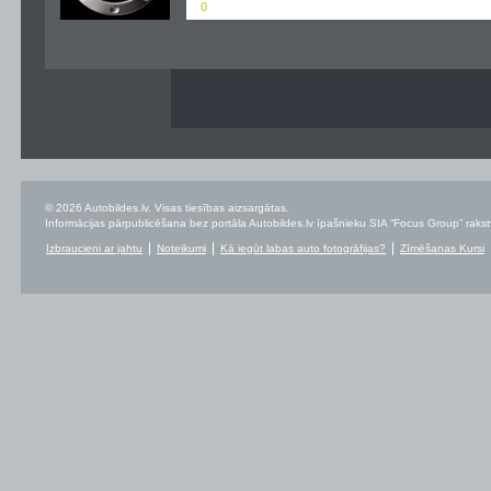
0
© 2026 Autobildes.lv. Visas tiesības aizsargātas.
Informācijas pārpublicēšana bez portāla Autobildes.lv īpašnieku SIA “Focus Group” rakstvei
Izbraucieni ar jahtu
Noteikumi
Kā iegūt labas auto fotogrāfijas?
Zīmēšanas Kursi