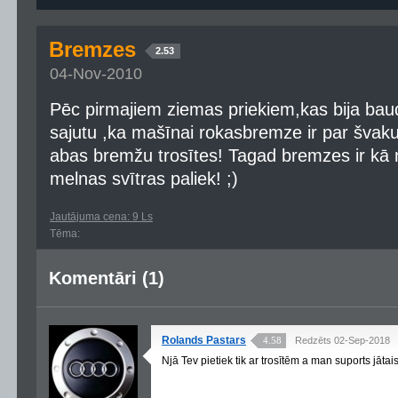
Bremzes
2.53
04-Nov-2010
Pēc pirmajiem ziemas priekiem,kas bija ba
sajutu ,ka mašīnai rokasbremze ir par švaku
abas bremžu trosītes! Tagad bremzes ir kā na
melnas svītras paliek! ;)
Jautājuma cena: 9 Ls
Tēma:
Komentāri (1)
Rolands Pastars
4.58
Redzēts 02-Sep-2018
Njā Tev pietiek tik ar trosītēm a man suports jāta