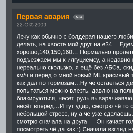
Первая авария
5.34
22-Okt-2009
Лечу как обычно с болдерая нашего люби
делать, на хвосте мой друг на е34… Еде
хорошо,140,150,160… Нормально пролет
подъезжаем мы к илгуциемсу, а недавно
нереально скользко, я ещё без АБСа, ск
км/ч и перед о мной новый ML красивый 
как дал по тормозам…Ну чё остаёться де
попытаться можно влезть, давлю на полн
блакируються, несет, руль выварачиаваю 
несёт вперед…И тут удар, смотрю чё то 
небольшой стресс, ну а че уже сделаеш
смотрю сначала на друга — Он качает го
посмотреть чё да как :) Сначала взгляд 