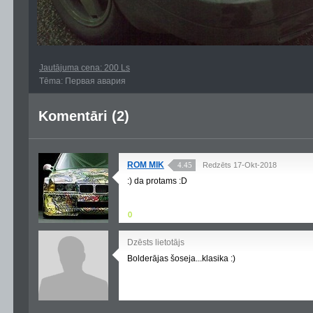
Jautājuma cena: 200 Ls
Tēma: Первая авария
Komentāri (2)
ROM MIK
4.45
Redzēts 17-Okt-2018
:) da protams :D
0
Dzēsts lietotājs
Bolderājas šoseja...klasika :)