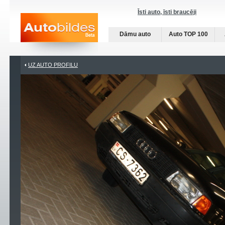
Īsti auto, īsti braucēji
Dāmu auto
Auto TOP 100
UZ AUTO PROFILU