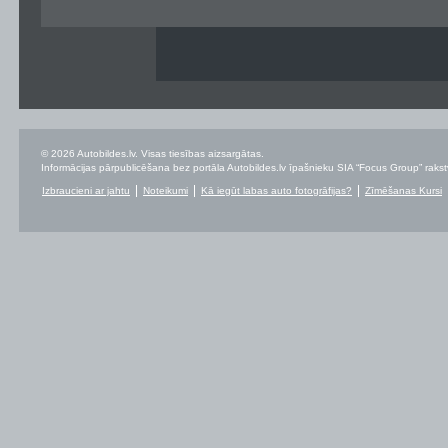
© 2026 Autobildes.lv. Visas tiesības aizsargātas.
Informācijas pārpublicēšana bez portāla Autobildes.lv īpašnieku SIA “Focus Group” rakstvei
Izbraucieni ar jahtu
Noteikumi
Kā iegūt labas auto fotogrāfijas?
Zīmēšanas Kursi