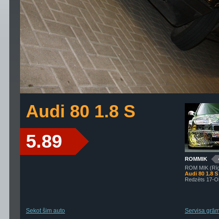
Audi 80 1.8 S
5.89
ROMMIK
ROM MIK (Rī
Audi 80 1.8 S
Redzēts 17-O
Sekot šim auto
Servisa grāma