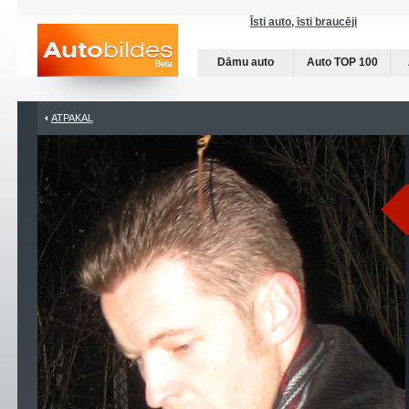
Īsti auto, īsti braucēji
Dāmu auto
Auto TOP 100
ATPAKAĻ