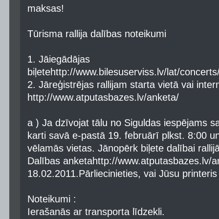
maksas!
Tūrisma rallija dalības noteikumi
1. Jāiegādājas
biļetehttp://www.bilesuserviss.lv/lat/concer
2. Jāreģistrējas rallijam starta vietā vai inte
http://www.atputasbazes.lv/anketa/
a ) Ja dzīvojat tālu no Siguldas iespējams s
karti savā e-pastā 19. februārī plkst. 8:00 un
vēlamās vietas. Jānopērk biļete dalībai rallijā 
Dalības anketahttp://www.atputasbazes.lv/an
18.02.2011.Pārliecinieties, vai Jūsu printeris
Noteikumi :
Ierašanās ar transporta līdzekli.