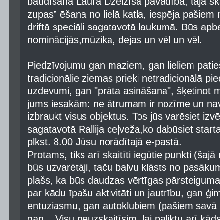
baudīšana Laura Dzelzīša pavadībā, tajā ska
zupas” ēšana no lielā katla, iespēja pašie
driftā speciāli sagatavotā laukumā. Būs ap
nominācijās,mūzika, dejas un vēl un vēl.
Piedzīvojumu gan maziem, gan lieliem pati
tradicionālie ziemas prieki netradicionālā p
uzdevumi, gan "prāta asināšana", šķetinot
jums iesakām: ne ātrumam ir nozīme un nav
izbraukt visus objektus. Tos jūs varēsiet izv
sagatavotā Rallija ceļveža,ko dabūsiet starta
plkst. 8.00 Jūsu norādītajā e-pastā.
Protams, tiks arī skaitīti iegūtie punkti (šajā
būs uzvarētāji, taču balvu klāsts no pasākuma
plašs, ka būs daudzas vērtīgas pārsteigu
par kādu īpašu aktivitāti un jautrību, gan ģ
entuziasmu, gan autoklubiem (pašiem savā v
gan... Visu neuzskaitīsim, lai paliktu arī kā