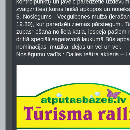
kontrolpunkti) un jāveic paredzētie uzdevumi
zvaigznītes),kuras finišā apkopos un noteiks
5. Noslēgums - Vecgulbenes muižā (ierašanā
19.30), kur paredzēti ziemas pārsteigumi. Taj
zupas” ēšana no lielā katla, iespēja pašie
driftā speciāli sagatavotā laukumā.Būs apb
nominācijās ,mūzika, dejas un vēl un vēl.
Noslēgumu vadīs : Dailes teātra aktieris – La