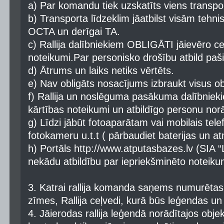
a) Par komandu tiek uzskatīts viens transport
b) Transporta līdzeklim jāatbilst visām tehn
OCTA un derīgai TA.
c) Rallija dalībniekiem OBLIGĀTI jāievēro c
noteikumi.Par personisko drošību atbild paši 
d) Ātrums un laiks netiks vērtēts.
e) Nav obligāts nosacījums izbraukt visus ob
f) Rallija un noslēguma pasākuma dalībnieki
kārtības noteikumi un atbildīgo personu nor
g) Līdzi jābūt fotoaparātam vai mobilais tele
fotokameru u.t.t ( pārbaudiet baterijas un at
h) Portāls http://www.atputasbazes.lv (S
nekādu atbildību par iepriekšminēto noteik
3. Katrai rallija komanda saņems numurētas 
zīmes, Rallija ceļvedi, kurā būs leģendas un
4. Jāierodas rallija leģendā norādītajos obj