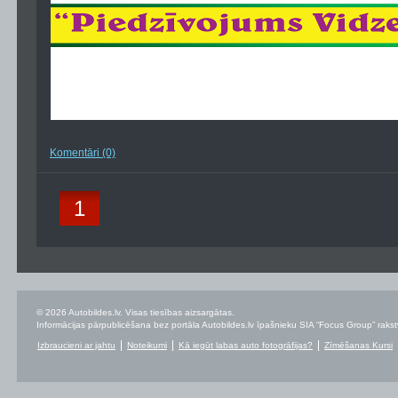
Komentāri (0)
1
© 2026 Autobildes.lv. Visas tiesības aizsargātas.
Informācijas pārpublicēšana bez portāla Autobildes.lv īpašnieku SIA “Focus Group” rakstvei
Izbraucieni ar jahtu
Noteikumi
Kā iegūt labas auto fotogrāfijas?
Zīmēšanas Kursi