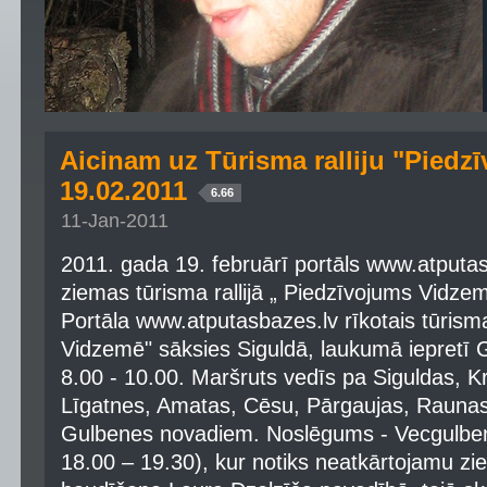
Aicinam uz Tūrisma ralliju "Pied
19.02.2011
6.66
11-Jan-2011
2011. gada 19. februārī portāls www.atputasb
ziemas tūrisma rallijā „ Piedzīvojums Vidzem
Portāla www.atputasbazes.lv rīkotais tūrisma
Vidzemē" sāksies Siguldā, laukumā iepretī G
8.00 - 10.00. Maršruts vedīs pa Siguldas, K
Līgatnes, Amatas, Cēsu, Pārgaujas, Raunas
Gulbenes novadiem. Noslēgums - Vecgulben
18.00 – 19.30), kur notiks neatkārtojamu zi