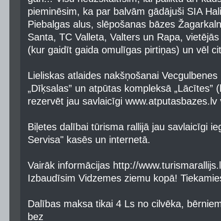
pieminēsim, ka par balvām gādājuši SIA Hal
Piebalgas alus, slēpošanas bāzes Žagarkaln
Santa, TC Valleta, Valters un Rapa, vietējā
(kur gaidīt gaida omulīgas pirtiņas) un vēl cit
Lieliskas atlaides nakšņošanai Vecgulbenes
„Dīķsalas” un atpūtas kompleksā „Lācītes” 
rezervēt jau savlaicīgi www.atputasbazes.lv 
Biļetes dalībai tūrisma rallijā jau savlaicīgi 
Servisa" kasēs un internetā.
Vairāk informācijas http://www.turismarallijs.
Izbaudīsim Vidzemes ziemu kopā! Tiekamies
Dalības maksa tikai 4 Ls no cilvēka, bērni
bez