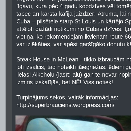
līgavu, kura pēc 4 gadu kopdzīves vēl tomēr n
tāpēc arī karstā kafija jāizdzer! Ātrumā, lai n
Cuba – pilsētele starp St.Louis un kārtējo S
attēloti dažādi notikumi no Cubas dzīves. Ļo
vietiņa, ko rekomendējam ikvienam route 66 
var izlēkāties, var apēst garšīgāko donutu k
Steak House in McLean - tikko izbraucām no
ļoti izsalcis, tad noteikti jāiegriežas. ēdieni
lielas! Alkoholu (lasīt: alu) gan te nevar nopi
izmiris izskatījās, bet NĒ! Viss notiek!
Turpinājums sekos, vairāk informācijas:
http://superbrauciens.wordpress.com/