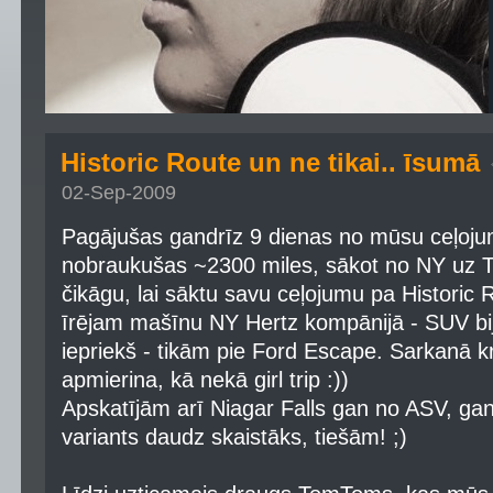
Historic Route un ne tikai.. īsumā
02-Sep-2009
Pagājušas gandrīz 9 dienas no mūsu ceļoj
nobraukušas ~2300 miles, sākot no NY uz T
čikāgu, lai sāktu savu ceļojumu pa Historic 
īrējam mašīnu NY Hertz kompānijā - SUV bij
iepriekš - tikām pie Ford Escape. Sarkanā k
apmierina, kā nekā girl trip :))
Apskatījām arī Niagar Falls gan no ASV, ga
variants daudz skaistāks, tiešām! ;)