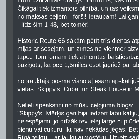
Līdzi uzticamais draugs TomToms, kas mūs 
Čikāgai tiek izmantots pilnībā, un tas veiksm
no maksas ceļiem - forši! Ietaupam! Lai g
- līdz šim 1-4$, bet tomēr!
Historic Route 66 sākām pētīt trīs dienas atp
mijās ar šosejām, un zīmes ne vienmēr aizve
tāpēc TomTomam tiek atņemtas balstiesības, 
paziņots, ka pēc 1,5miles esot jāgriež pa labi,
nobrauktajā posmā visnotaļ esam apskatījuš
vietas: Skippy's, Cuba, un Steak House in 
Nelieli apeakstiņi no mūsu ceļojuma bloga:
"Skippy’s! Mērķis gan bija iedzert labu kafiju, 
neiespējami, jo drīzāk tev ielej large cup ū
pienu vai cukuru likt nav nekādas jēgas. Bet
Rīgā teiktu – ar jauku atmosfēru. Uzreiz sa