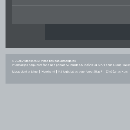
© 2026 Autobildes.lv. Visas tiesības aizsargātas.
Informācijas pārpublicēšana bez portāla Autobildes.lv īpašnieku SIA “Focus Group” rakstvei
Izbraucieni ar jahtu
Noteikumi
Kā iegūt labas auto fotogrāfijas?
Zīmēšanas Kursi