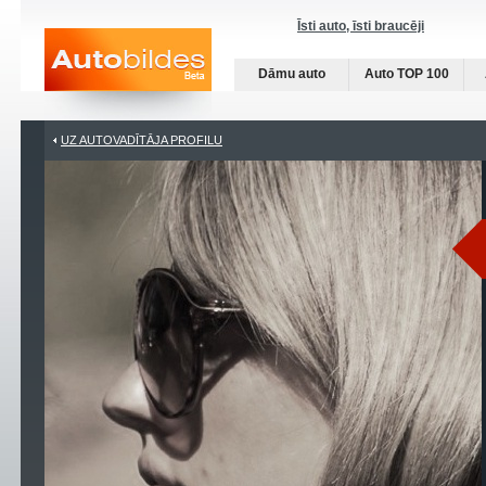
Īsti auto, īsti braucēji
Dāmu auto
Auto TOP 100
UZ AUTOVADĪTĀJA PROFILU