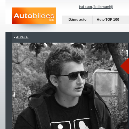
Īsti auto, īsti braucēji
Dāmu auto
Auto TOP 100
ATPAKAĻ