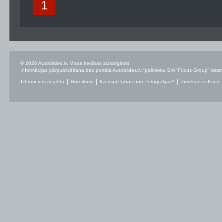
1
© 2026 Autobildes.lv. Visas tiesības aizsargātas.
Informācijas pārpublicēšana bez portāla Autobildes.lv īpašnieku SIA “Focus Group” rakstvei
Izbraucieni ar jahtu
Noteikumi
Kā iegūt labas auto fotogrāfijas?
Zīmēšanas Kursi