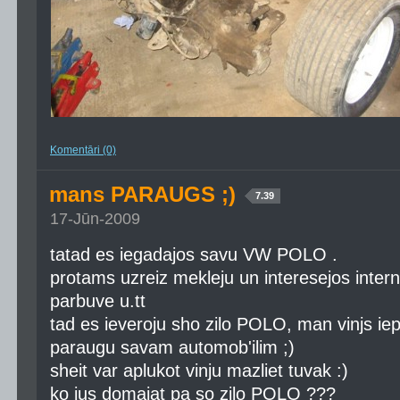
Komentāri (0)
mans PARAUGS ;)
7.39
17-Jūn-2009
tatad es iegadajos savu VW POLO .
protams uzreiz mekleju un interesejos interne
parbuve u.tt
tad es ieveroju sho zilo POLO, man vinjs iepa
paraugu savam automob'ilim ;)
sheit var aplukot vinju mazliet tuvak :)
ko jus domajat pa so zilo POLO ???