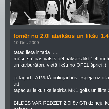
tomēr no 2.0l ateikšos un likšu 1.4
10-Dec-2009
tātad lieta ir tāda .....
mūsu stūlbās valsts dēl nāksies likt 1.4l motor
un karburātoru vietā likšu no OPEL šprici ;)
jo tagad LATVIJĀ policijai būs iespēja uz ie
utt.
tāpec ar laiku tiks iepirks MK1 golfs un likts 
BILDĒS VAR REDZĒT 2.0l 8v GTi dzineju ko