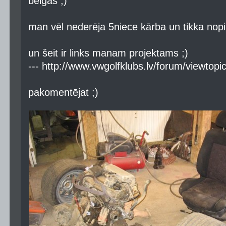
beigās ;)
man vēl nederēja 5niece kārba un tikka nopi
un šeit ir links manam projektams ;)
--- http://www.vwgolfklubs.lv/forum/viewto
pakomentējat ;)