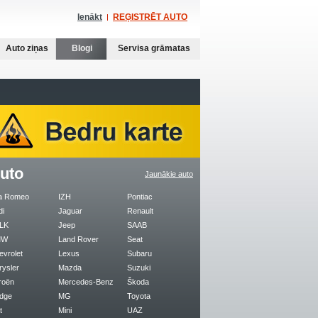
Ienākt
REĢISTRĒT AUTO
Auto ziņas
Blogi
Servisa grāmatas
uto
Jaunākie auto
fa Romeo
IZH
Pontiac
di
Jaguar
Renault
LK
Jeep
SAAB
MW
Land Rover
Seat
evrolet
Lexus
Subaru
rysler
Mazda
Suzuki
roën
Mercedes-Benz
Škoda
dge
MG
Toyota
t
Mini
UAZ