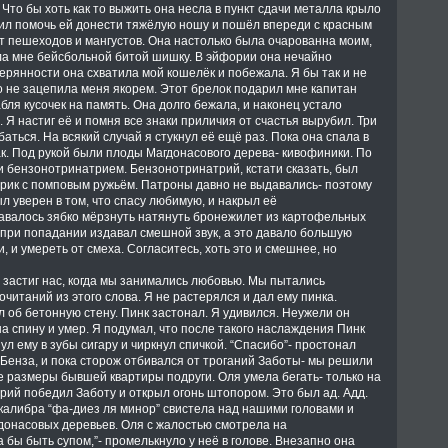
Что бы хоть как то выжить она несла в пункт сдачи металла крыло
шил помочь ей донести тяжёлую ношу и пошёл впереди с красным
т пешеходов и мангустов. Она настолько была очарованна моим,
ла мне бейсбольной битой шишку. В эйфории она нечайно
ерянности она схватила мой кошелёк и побежала. Я бы так и не
о не зацепила меня якорем. Этот брелок подарил мне капитан
абля кусочек на память. Она долго бежала, и наконец устало
Я настиг её и помня все знаки приличия от счастья вырубил. Три
ибаться. На всякий случай я стукнул её ещё раз. Пока она спала в
ак. Под рукой были плоды Магдонасового дерева- кивофиники. По
ли бензонотринатрием. Бензонотринатрий, кстати сказать, был
арик с помповым ружьём. Патроны давно не выдавались- поэтому
ыл уверен в том, что спасу любимую, и накрыл её
валось зябко мёрзнуть натянуть бронежилет из картофельных
 при попадании издавал смешной звук, а это давало большую
 и умереть от смеха. Согласитесь, хоть это и смешнее, но
, застиг нас, когда мы занимались любовью. Мы пытались
очитаний из этого слова. Я не растерялся и дал ему пинка.
 об бетонную стену. Пинк застонал. Я удивился. Неужели он
на спину и умер. Я подумал, что после такого наслаждения Пинк
ул ему в зубы сигару и чиркнул спичкой. “Спасибо”- простонал
 Бенза, и пока сторож отбивался от троганий Заботы- мы решили
е размеры бывшей квартиры подруги. Оля умела бегать- только на
ий победил Заботу и открыл огонь штопором. Это был ад. Адд.
 калибра “фа-диез ля минор” свистела над нашими головами и
донасовых деревьев. Оля с жалостью смотрела на
бы быть супом,”- промелькнуло у неё в голове. Внезапно она