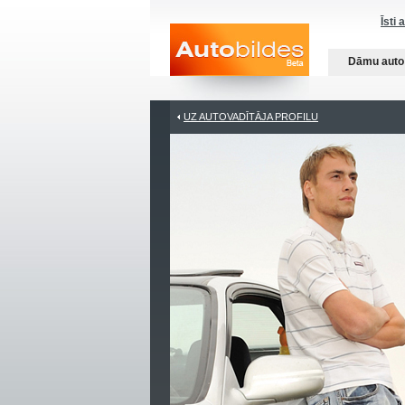
Īsti 
Dāmu auto
UZ AUTOVADĪTĀJA PROFILU