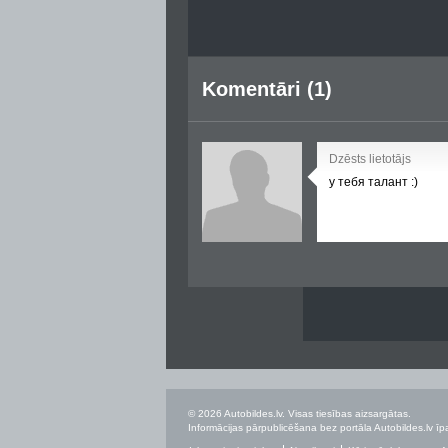
Komentāri (1)
Dzēsts lietotājs
у тебя талант :)
© 2026 Autobildes.lv. Visas tiesības aizsargātas.
Informācijas pārpublicēšana bez portāla Autobildes.lv īpa