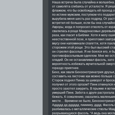
Наша встреча была случайна и волшебна. 
от самолёта сгибаясь от усталости. Я ре
флажком, что бы освобождать ей проход о
по истине мужским, поступком что подари
вырубила меня шесть раз подряд. От раст
встретил её больше, если бы она случайн
Авроры, когда я попросил отколоть от кор
свалилась в роще Макдонасовых деревьев. 
раза, как гласит в Библии. Хотя я могу ош
неестественной позе, я приготовил завтр
вкусу они напоминали спагетти, хотя пах
сторожем этой рощи. Это был высокий ст
он стрелял фасолью. Я не боялся его, я б
противофасольевым одеялом. Мне же оста
оладий. Он не останавливал фасоль, зато
вероятность избежать мучительной смерти,
гораздо приятнее.
Бенз, как звали Бензонотринатрия друзья
составить на листочке как можно больше с
Сторож поднял Пинка за шиворот и бросил
получил от этого оргазм? Пинк откинулся 
просто захотел закурить. В прыжке я воткн
умерший Пинк. Забота о друге растрогала
бежать. К сожалению, сказались маленьки
месте… Времени не было, Бензонотринатр
Аддддд дд дддддд, пиииииу, дддд. Фасоль
разбивалась о металлические стволы Мак
разрывающуюся фасоль. “А ведь она могла 