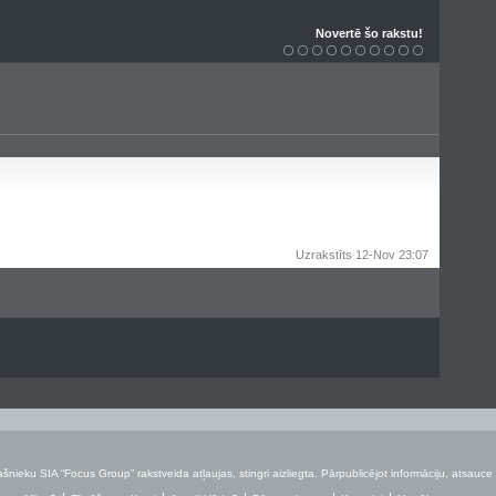
Novertē šo rakstu!
Uzrakstīts 12-Nov 23:07
šnieku SIA “Focus Group” rakstveida atļaujas, stingri aizliegta. Pārpublicējot informāciju, atsauce 