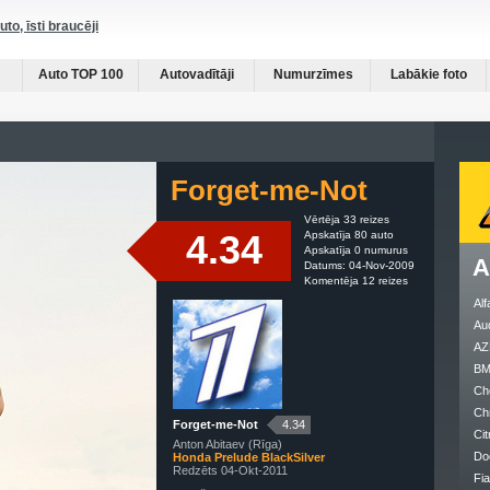
auto, īsti braucēji
Auto TOP 100
Autovadītāji
Numurzīmes
Labākie foto
Forget-me-Not
Vērtēja 33 reizes
4.34
Apskatīja 80 auto
Apskatīja 0 numurus
A
Datums: 04-Nov-2009
Komentēja 12 reizes
Al
Au
AZ
B
Ch
Ch
Forget-me-Not
4.34
Cit
Anton Abitaev (Rīga)
Do
Honda Prelude BlackSilver
Redzēts 04-Okt-2011
Fia