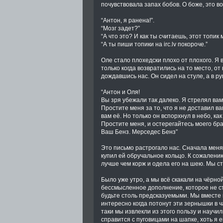
почувствовала запах бобов. О боже, это во
“Антон, я ранена!”.
“Мозг задет?”
“А что это? И как ты считаешь, этот топик
“А ты пиши топики на irc.lv покороче.”
Оле стало плохедски плохо от плохого. Я 
только когда возвратились на то место, от
дождавшись нас. Он сидел на стуле, а в ру
“Антон и Оля!
Вы зря убежали так далеко. Я стрелял вам
Простите меня за то, что я не доставил в
вам её. Но только он вспорхнул в небо, ка
Простите меня, и остерегайтесь моего бр
Ваш Бенз. Мерседес Бенз”
Это письмо растрогало нас. Сначала меня,
купил ей обручальное кольцо. К сожалению
лучше чем корж и одела его на шею. Мы ст
Было уже утро, а мы всё скакали на чёрн
бессмысленное дополнение, которое не сто
будьте столь предсказуемыми. Мы вместе 
интересно когда потонут эти зернышки в ч
таки мы извлекли из этого пользу и научи
справится с пуговицами на шапке, хоть я 