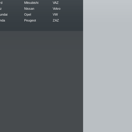
rd
Mitsubishi
VAZ
z
Nissan
Volvo
undai
Opel
VW
nda
Peugeot
ZAZ