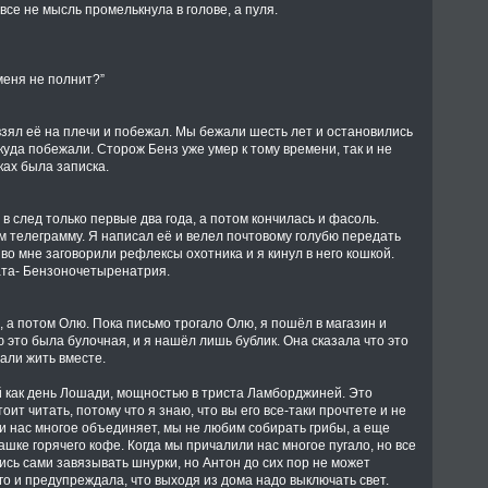
все не мысль промелькнула в голове, а пуля.
 меня не полнит?”
взял её на плечи и побежал. Мы бежали шесть лет и остановились
 куда побежали. Сторож Бенз уже умер к тому времени, так и не
ках была записка.
 в след только первые два года, а потом кончилась и фасоль.
ам телеграмму. Я написал её и велел почтовому голубю передать
к во мне заговорили рефлексы охотника и я кинул в него кошкой.
ата- Бензоночетыренатрия.
 а потом Олю. Пока письмо трогало Олю, я пошёл в магазин и
 это была булочная, и я нашёл лишь бублик. Она сказала что это
али жить вместе.
ой как день Лошади, мощностью в триста Ламборджиней. Это
ит читать, потому что я знаю, что вы его все-таки прочтете и не
и нас многое объединяет, мы не любим собирать грибы, а еще
ашке горячего кофе. Когда мы причалили нас многое пугало, но все
лись сами завязывать шнурки, но Антон до сих пор не может
его и предупреждала, что выходя из дома надо выключать свет.