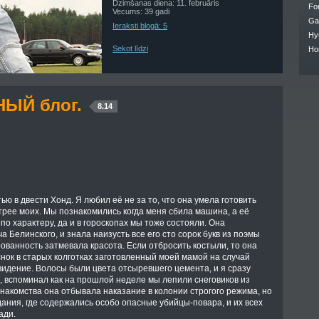
Dzimšanas diena: 11. februāris
Fo
Vecums: 39 gadi
Ga
Ieraksti blogā: 5
Hy
Sekot līdzi
Ho
ЫЙ блог.
8.14
ью в двести Хонд. Я любил её не за то, что она умела готовить
стрее моих. Мы познакомились когда меня сбила машина, а её
по характеру, да и в гороскопах мы тоже состояли. Она
 Белинского, и знала наизусть все его сто сорок букв из поэмы
ованность затмевала красота. Если отбросить костыли, то она
снок в старых колготках заготовленный моей мамой на случай
видение. Волосы были цвета отсыревшего цемента, и я сразу
а, вспоминал как на прошлой неделе мы лепили снеговиков из
знакомства она отбывала наказание в колонии строгого режима, но
 здания, где содержались особо опасные убийцы-повара, и их всех
ади.