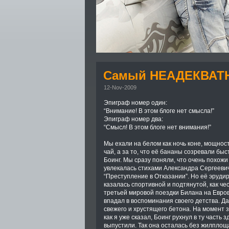
Самый НЕАДЕКВАТН
12-Nov-2009
Эпиграф номер один:
“Внимание! В этом блоге нет смысла!”
Эпиграф номер два:
“Смысл! В этом блоге нет внимания!”
Мы ехали на белом как ночь коне, мощност
чай, а за то, что её бананы созревали бы
Боинг. Мы сразу поняли, что очень похожи 
увлекалась стихами Александра Сергеевича
“Преступление в Отказании”. Но её эрудир
казалась спортивной и подтянутой, как че
третьей мировой поездки Билана на Евро
впадал в воспоминания своего детства. Д
свежего и хрустящего бетона. На момент 
как я уже сказал, Боинг рухнул в ту часть
выпустили. Так она осталась без жилплощ