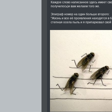
Каждое слово написанное здесь имеет сво
получилось)и вам желаем того же.
Эпиграф номер на один больше второго:
“Жизнь и все её проявления находятся в б
степная осела пыль и я припарковал свой