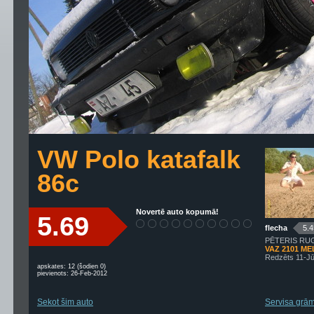
VW Polo katafalk
86c
Novertē auto kopumā!
5.69
flecha
5.4
PĒTERIS RUG
VAZ 2101 M
Redzēts 11-Jū
apskates: 12 (šodien 0)
pievienots: 26-Feb-2012
Sekot šim auto
Servisa grām