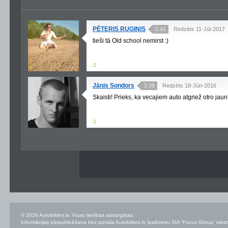
PĒTERIS RUGINIS
5.45
Redzēts 11-Jūl-2017
tieši tā Old school nemirst :)
0
Jānis Sondors
3.39
Redzēts 18-Jūn-2016
Skaisti! Prieks, ka vecajiem auto atgriež otro jaun
0
© 2026 Autobildes.lv. Visas tiesības aizsargātas.
Informācijas pārpublicēšana bez portāla Autobildes.lv īpašnieku SIA “Focus Group” rakstvei