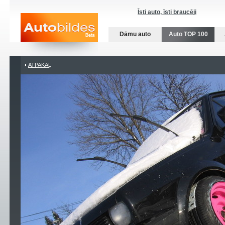
Īsti auto, īsti braucēji
Dāmu auto
Auto TOP 100
ATPAKAĻ