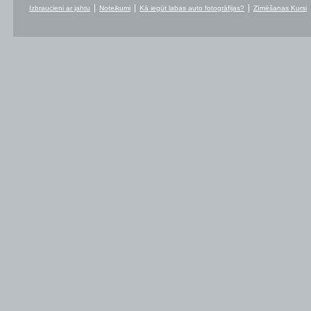
Izbraucieni ar jahtu
Noteikumi
Kā iegūt labas auto fotogrāfijas?
Zīmēšanas Kursi