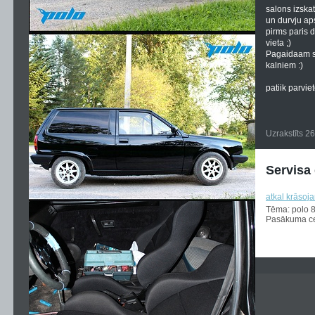
salons izskat
un durvju ap
pirms paris
vieta ;)
Pagaidaam ska
kalniem :)
patiik parvi
Uzrakstīts 2
Servisa
atkal krāsoj
Tēma: polo 
Pasākuma ce