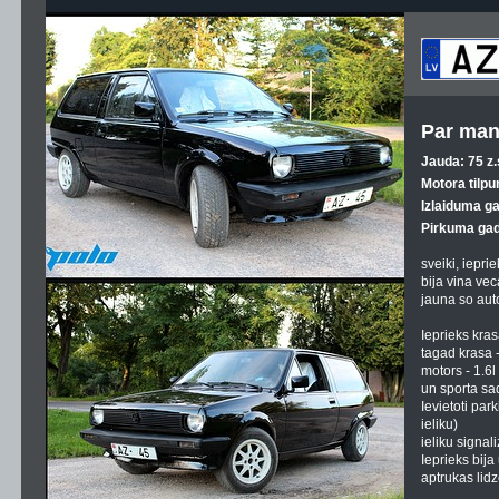
Par man
Jauda: 75 z.
Motora tilpu
Izlaiduma g
Pirkuma gad
sveiki, ieprie
bija vina vec
jauna so auto
Ieprieks kras
tagad krasa 
motors - 1.6l
un sporta sa
Ievietoti par
ieliku)
ieliku signali
Ieprieks bija
aptrukas lid