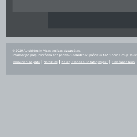
© 2026 Autobildes.lv. Visas tiesības aizsargātas.
Informācijas pārpublicēšana bez portāla Autobildes.lv īpašnieku SIA “Focus Group” rakstvei
Izbraucieni ar jahtu
Noteikumi
Kā iegūt labas auto fotogrāfijas?
Zīmēšanas Kursi