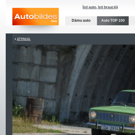
Īsti auto, īsti braucēji
Dāmu auto
Auto TOP 100
ATPAKAĻ