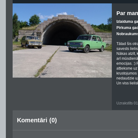
Par man
Izlaiduma g
Pirkuma gad
Nobraukums
Tātad šis otr
savests lieli
Nākas atzīt, 
arī mūsdienā
emocijas. :)
attieksme uz
krustojumos
nedaudzie u
Un viss lielis
Uzrakstīts 0
Komentāri (0)