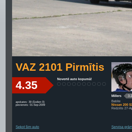
VAZ 2101 Pirmītis
Novertē auto kopumā!
4.35
Millers
3.
Babīte
apskates: 39 (šodien 0)
Nissan 200 S
pievienots: 01-Sep-2009
Redzēts 27-A
Sekot šim auto
Servisa grām