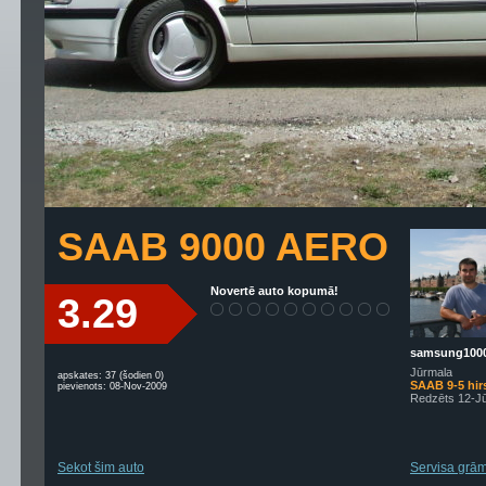
SAAB 9000 AERO
Novertē auto kopumā!
3.29
samsung100
Jūrmala
apskates: 37 (šodien 0)
SAAB 9-5 hir
pievienots: 08-Nov-2009
Redzēts 12-Jū
Sekot šim auto
Servisa grām