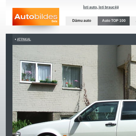
Īsti auto, īsti braucēji
Dāmu auto
Auto TOP 100
ATPAKAĻ