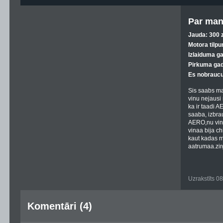
Par man
Jauda: 300 z
Motora tilpu
Izlaiduma g
Pirkuma gad
Es nobraucu
Sis saabs ma
vinu nejausi
ka ir taadi 
saaba, izbrau
AERO,nu vins
vinaa bija c
kaut kadas m
aatrumaa.zir
Uzrakstīts 0
Komentāri (4)