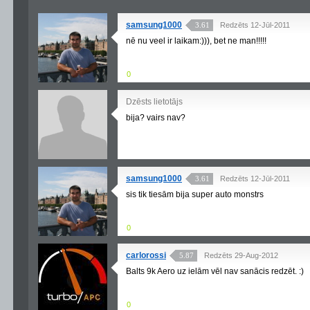
samsung1000
3.61
Redzēts 12-Jūl-2011
nē nu veel ir laikam:))), bet ne man!!!!!
0
Dzēsts lietotājs
bija? vairs nav?
samsung1000
3.61
Redzēts 12-Jūl-2011
sis tik tiesām bija super auto monstrs
0
carlorossi
5.87
Redzēts 29-Aug-2012
Balts 9k Aero uz ielām vēl nav sanācis redzēt. :)
0