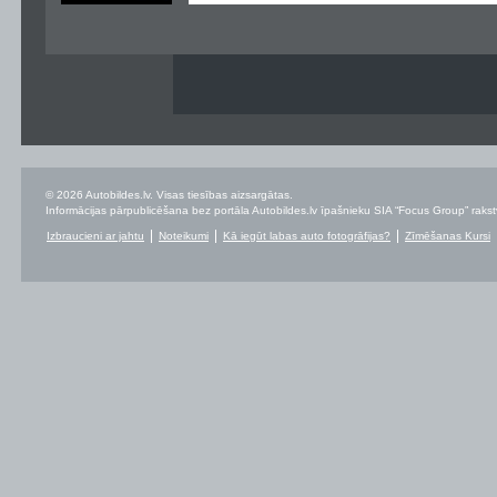
© 2026 Autobildes.lv. Visas tiesības aizsargātas.
Informācijas pārpublicēšana bez portāla Autobildes.lv īpašnieku SIA “Focus Group” rakstvei
Izbraucieni ar jahtu
Noteikumi
Kā iegūt labas auto fotogrāfijas?
Zīmēšanas Kursi