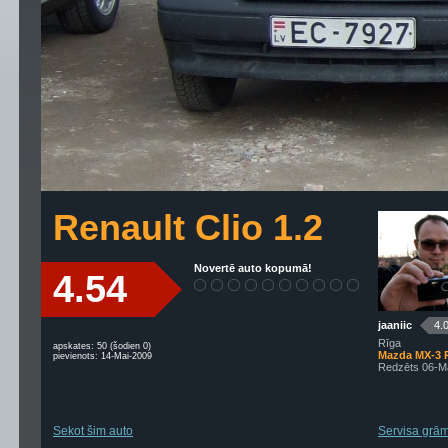
Renault Clio 1.2
Novertē auto kopumā!
4.54
jaaniic
4.
Rīga
apskates: 50 (šodien 0)
Mazda MX-3 
pievienots: 14-Mai-2009
Redzēts 06-M
Sekot šim auto
Servisa grām