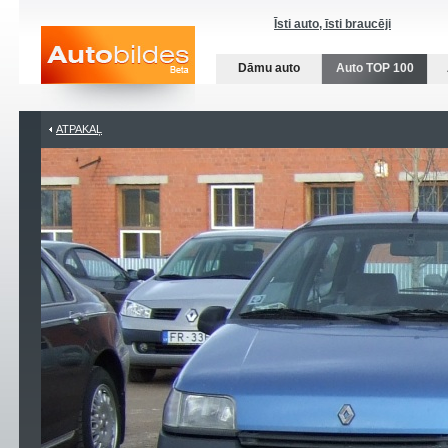
Īsti auto, īsti braucēji
Dāmu auto
Auto TOP 100
ATPAKAĻ