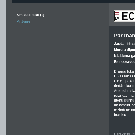
Šim auto seko (1)
Mr Jones
Par man
Jauda: 55 z.
Motora tilpu
Izlaiduma g
Es nobraucu
Draugu lokā d
Divas labas l
kur citi paka
rindām kur re
Auto tehnisk
reizi kad mai
riteņu gultņu
un noteikti s
režīmā ne maz
brauktu.
Uzrakstīts 1