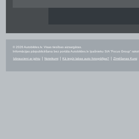
© 2026 Autobildes.lv. Visas tiesības aizsargātas.
Informācijas pārpublicēšana bez portāla Autobildes.lv īpašnieku SIA “Focus Group” rakstvei
Izbraucieni ar jahtu
Noteikumi
Kā iegūt labas auto fotogrāfijas?
Zīmēšanas Kursi