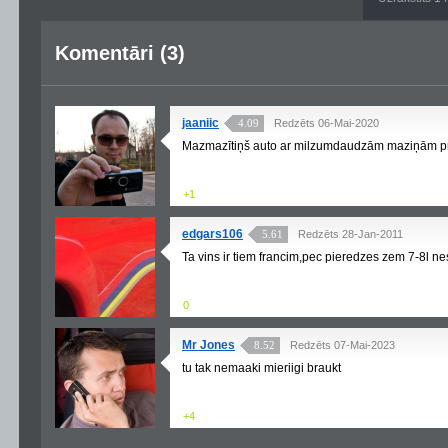
Komentāri (3)
jaaniic
4.09
Redzēts 06-Mai-2020
Mazmazītiņš auto ar milzumdaudzām maziņām p
+1
edgars106
5.61
Redzēts 28-Jan-2011
Ta vins ir tiem francim,pec pieredzes zem 7-8l ne
0
Mr Jones
8.52
Redzēts 07-Mai-2023
tu tak nemaaki mieriigi braukt
+4