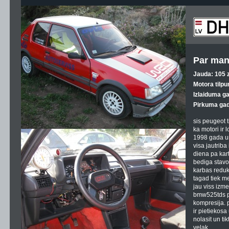
Par man
Jauda: 105 z
Motora tilpu
Izlaiduma g
Pirkuma gad
sis peugeot t
ka motori ir lo
1998 gada un
visa jautriba
diena pa kart
bediga stavo
karbas redukt
tagad tiek me
jau viss izme
bmw525tds p
kompresija. p
ir pietiekos
nolasit un tik
velak....