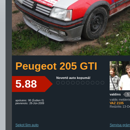
Peugeot 205 GTI
Novertē auto kopumā!
5.88
valdins
5
valdis melderi
apskates: 96 (šodien 0)
VAZ 2105
pievienots: 28-Jūn-2009
Redzēts 13-D
Sekot šim auto
Servisa grāma