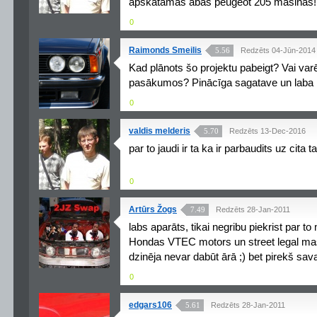
apskatamas abas peugeot 205 masinas!!
0
Raimonds Smeilis
5.56
Redzēts 04-Jūn-2014
Kad plānots šo projektu pabeigt? Vai var
pasākumos? Pinācīga sagatave un laba id
0
valdis melderis
5.70
Redzēts 13-Dec-2016
par to jaudi ir ta ka ir parbaudits uz cita
0
Artūrs Žogs
7.49
Redzēts 28-Jan-2011
labs aparāts, tikai negribu piekrist par 
Hondas VTEC motors un street legal mašī
dzinēja nevar dabūt ārā ;) bet pirekš sav
0
edgars106
5.61
Redzēts 28-Jan-2011