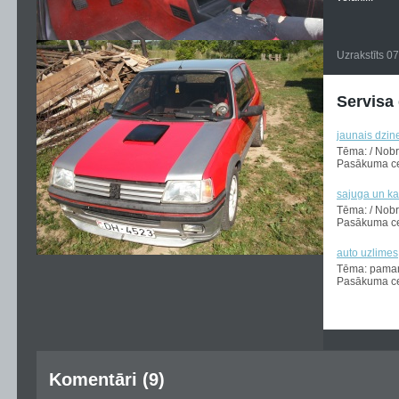
Uzrakstīts 0
Servisa
jaunais dzin
Tēma: / Nob
Pasākuma ce
sajuga un k
Tēma: / Nob
Pasākuma ce
auto uzlimes
Tēma: paman
Pasākuma cen
Komentāri (9)