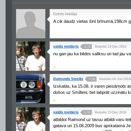
Dzēsts lietotājs
A cik daudz vietas šinī brīnumā,198cm gar
valdis melderis
5.70
Redzēts 13-Dec-2016
nu gan jau ka bildes saliksu un tad jau va
0
Raimonds Smeilis
5.56
Redzēts 04-Jūn-2014
Izskatās, ka 15.08. ir varen piesārņots 
došos uz Smilteni, bet labprāt uzzinātu ka
0
valdis melderis
5.70
Redzēts 13-Dec-2016
atbildot Raimond uz tavuu atbildi varu teik
gatava un 15.08.2009 bus apskatama Jelga