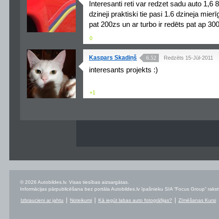
Interesanti reti var redzet sadu auto 1,6 
dzineji praktiski tie pasi 1.6 dzineja mier
pat 200zs un ar turbo ir redēts pat ap 30
0
Kaspars Skadiņš
6.52
Redzēts 15-Jūl-2011
interesants projekts :)
+1
© 2026 Autobildes.lv. Visas tiesības aizsargātas.
Informācijas pārpublicēšana bez portāla Autobildes.lv īpašnieku SIA “Focus Group” rakstvei
Izbraucieni ar jahtu
Noteikumi
Kā iegūt labas auto fotogrāfijas?
Zīmēšanas Kursi