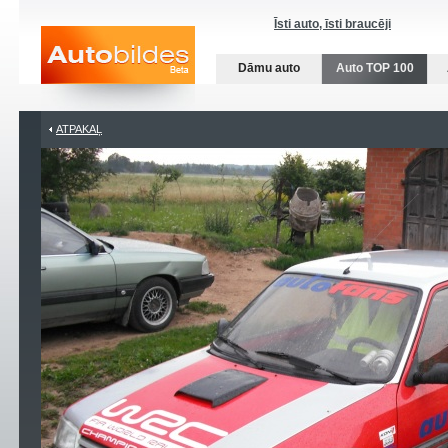
Īsti auto, īsti braucēji
Dāmu auto
Auto TOP 100
ATPAKAĻ