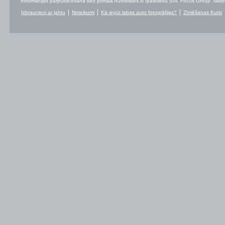
Informācijas pārpublicēšana bez portāla Autobildes.lv īpašnieku SIA “Focus Group” rakstvei
Izbraucieni ar jahtu
Noteikumi
Kā iegūt labas auto fotogrāfijas?
Zīmēšanas Kursi