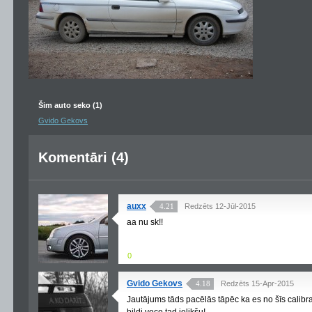
Šim auto seko (1)
Gvido Gekovs
Komentāri (4)
auxx
4.21
Redzēts 12-Jūl-2015
aa nu sk!!
0
Gvido Gekovs
4.18
Redzēts 15-Apr-2015
Jautājums tāds pacēlās tāpēc ka es no šīs calibr