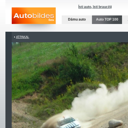
Īsti auto, īsti braucēji
Dāmu auto
Auto TOP 100
ATPAKAĻ