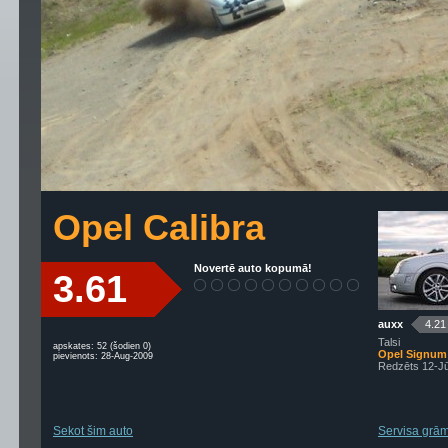
Opel Calibra
Novertē auto kopumā!
3.61
auxx
4.21
Talsi
apskates: 52 (šodien 0)
Opel Signum
pievienots: 28-Aug-2009
Redzēts 12-Jū
Sekot šim auto
Servisa grām