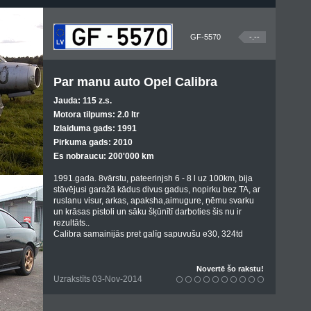
GF-5570
-.--
Par manu auto Opel Calibra
Jauda: 115 z.s.
Motora tilpums: 2.0 ltr
Izlaiduma gads: 1991
Pirkuma gads: 2010
Es nobraucu: 200'000 km
1991.gada. 8vārstu, pateerinjsh 6 - 8 l uz 100km, bija
stāvējusi garažā kādus divus gadus, nopirku bez TA, ar
ruslanu visur, arkas, apaksha,aimugure, ņēmu svarku
un krāsas pistoli un sāku šķūnītī darboties šis nu ir
rezultāts..
Calibra samainijās pret galīg sapuvušu e30, 324td
Novertē šo rakstu!
Uzrakstīts 03-Nov-2014