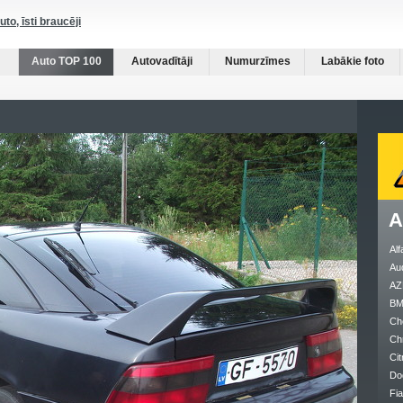
auto, īsti braucēji
Auto TOP 100
Autovadītāji
Numurzīmes
Labākie foto
A
Al
Au
AZ
B
Ch
Ch
Cit
Do
Fia