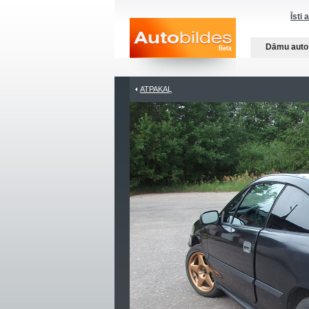
Īsti 
Dāmu auto
ATPAKAĻ