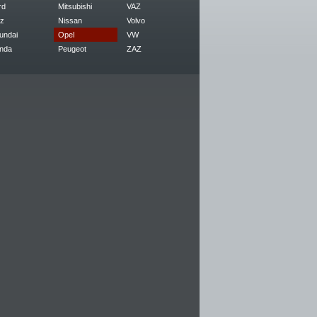
rd
Mitsubishi
VAZ
z
Nissan
Volvo
undai
Opel
VW
nda
Peugeot
ZAZ