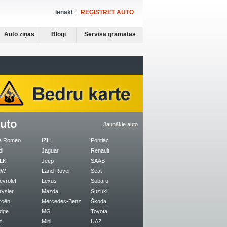
Ienākt
REĢISTRĒT AUTO
Auto ziņas
Blogi
Servisa grāmatas
uto
Jaunākie auto
fa Romeo
IZH
Pontiac
di
Jaguar
Renault
LK
Jeep
SAAB
MW
Land Rover
Seat
evrolet
Lexus
Subaru
rysler
Mazda
Suzuki
roën
Mercedes-Benz
Škoda
dge
MG
Toyota
t
Mini
UAZ