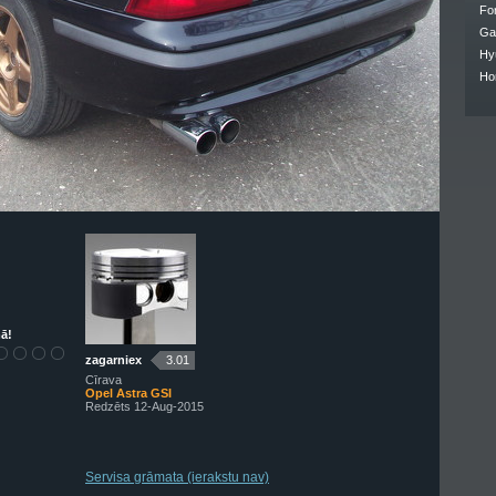
Fo
Ga
Hy
Ho
ā!
zagarniex
3.01
Cīrava
Opel Astra GSI
Redzēts 12-Aug-2015
Servisa grāmata (ierakstu nav)