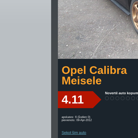
Opel Calibra
Meisele
Novertē auto kopum
4.11
apskates: 6 (šodien 0)
pievienots: 09-Apr-2012
Sekot šim auto