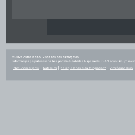
© 2026 Autobildes.lv. Visas tiesības aizsargātas.
Informācijas pārpublicēšana bez portāla Autobildes.lv īpašnieku SIA “Focus Group” rakstvei
Izbraucieni ar jahtu
Noteikumi
Kā iegūt labas auto fotogrāfijas?
Zīmēšanas Kursi