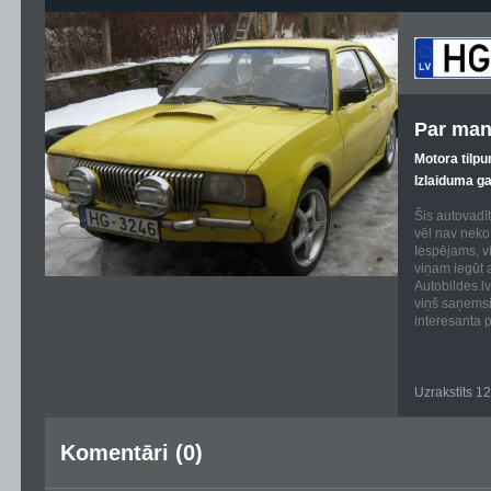
Par man
Motora tilpu
Izlaiduma g
Šis autovadīt
vēl nav neko 
Iespējams, vi
viņam iegūt 
Autobildes.lv
viņš saņems
interesanta p
Uzrakstīts 1
Komentāri (0)