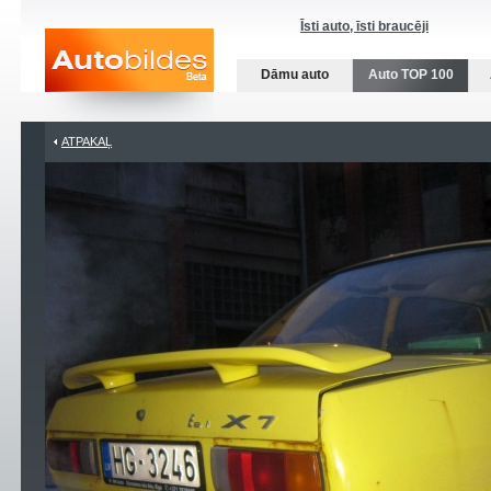
Īsti auto, īsti braucēji
Dāmu auto
Auto TOP 100
ATPAKAĻ