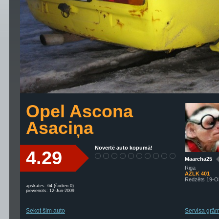
Opel Ascona
Asaciņa
Novertē auto kopumā!
4.29
Maarcha25
Riga
AZLK 401
Redzēts 19-O
apskates: 64 (šodien 0)
pievienots: 12-Jūn-2009
Sekot šim auto
Servisa grām