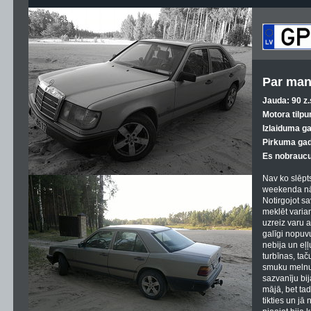
Par man
Jauda: 90 z.
Motora tilpu
Izlaiduma g
Pirkuma gad
Es nobraucu
Nav ko slēpt
weekenda nāc
Notirgojot sa
meklēt varia
uzreiz varu at
galīgi nopuv
nebija un eļļ
turbīnas, tač
smuku melnu 
sazvanīju bij
mājā, bet ta
tikties un jā