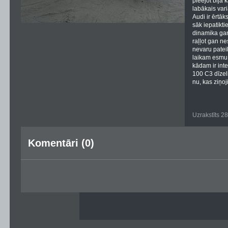
pieejot bija 
labākais vari
Audi ir ērtāk
sāk iepatikti
dinamika gan 
raļļot gan ne
nevaru pateik
laikam esmu 
kādam ir inte
100 C3 dīzeli
nu, kas ziņoji
Uzrakstīts 2
Komentāri (0)