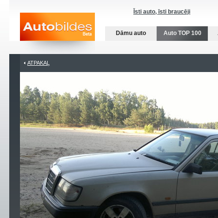
Īsti auto, īsti braucēji
Dāmu auto
Auto TOP 100
ATPAKAĻ