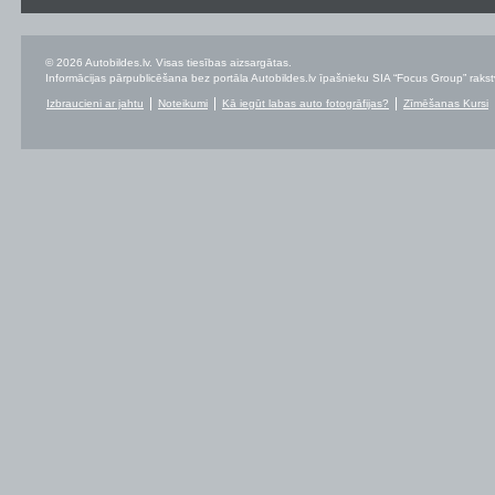
© 2026 Autobildes.lv. Visas tiesības aizsargātas.
Informācijas pārpublicēšana bez portāla Autobildes.lv īpašnieku SIA “Focus Group” rakstvei
Izbraucieni ar jahtu
Noteikumi
Kā iegūt labas auto fotogrāfijas?
Zīmēšanas Kursi