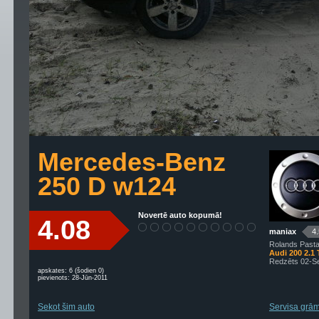
Mercedes-Benz
250 D w124
Novertē auto kopumā!
4.08
maniax
4
Rolands Pastar
Audi 200 2.1 
Redzēts 02-S
apskates: 6 (šodien 0)
pievienots: 28-Jūn-2011
Sekot šim auto
Servisa grām