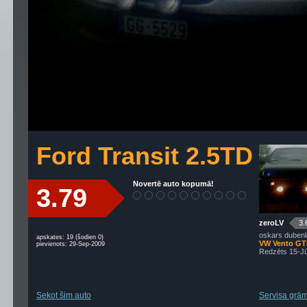
Ford Transit 2.5TD
Novertē auto kopumā!
3.79
zeroLV
3.
oskars dubenl
apskates: 19 (šodien 0)
VW Vento G
pievienots: 29-Sep-2009
Redzēts 15-J
Sekot šim auto
Servisa grām