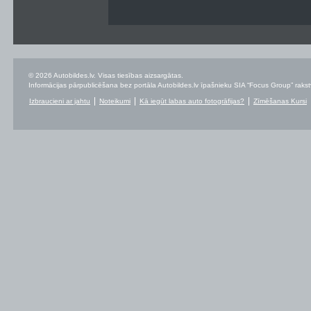
© 2026 Autobildes.lv. Visas tiesības aizsargātas.
Informācijas pārpublicēšana bez portāla Autobildes.lv īpašnieku SIA “Focus Group” rakstvei
Izbraucieni ar jahtu
Noteikumi
Kā iegūt labas auto fotogrāfijas?
Zīmēšanas Kursi