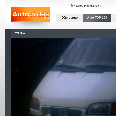
Īsti auto, īsti braucēji
Dāmu auto
Auto TOP 100
ATPAKAĻ