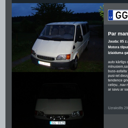
Par man
Jauda: 85 z.
Motora tilpu
Izlaiduma g
auto kārtīgs
mīnusiem,sa
buss-asfalta 
pusi-iet diez
tendence gri
celiņu...nav
ar savu ar sa
Uzrakstīts 2