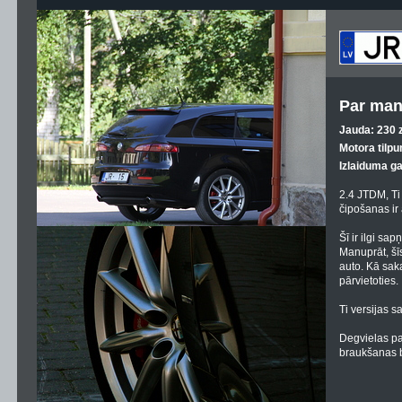
Par man
Jauda: 230 z
Motora tilpu
Izlaiduma g
2.4 JTDM, Ti
čipošanas ir
Šī ir ilgi sa
Manuprāt, šī
auto. Kā sak
pārvietoties.
Ti versijas sa
Degvielas pa
braukšanas b