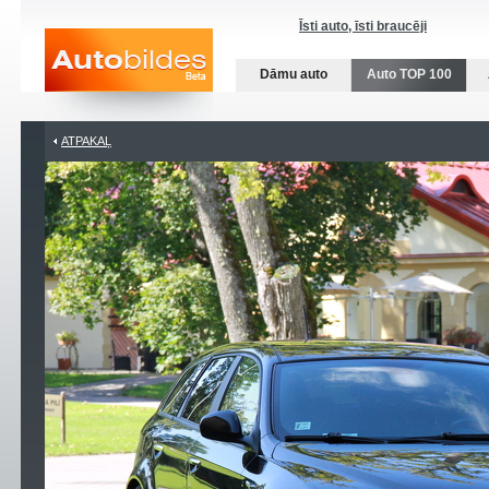
Īsti auto, īsti braucēji
Dāmu auto
Auto TOP 100
ATPAKAĻ