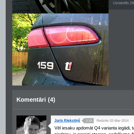
Uzrakstīts 2
Komentāri (4)
Juris Riekstiņš
3.18
Redzēts 02-Mar-2014
Vēl iesaku apdomāt Q4 varianta iegādi, ta