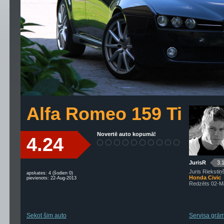
Alfa Romeo 159 Ti
Novertē auto kopumā!
4.24
JurisR
3.
Juris Riekstiņ
apskates: 4 (šodien 0)
Honda Civic
pievienots: 22-Aug-2013
Redzēts 02-M
Sekot šim auto
Servisa grām