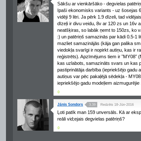
Sākšu ar vienkāršāko - degvielas patēriņ
īpaši ekonomisks variants - uz šosejas 6.5-7.
vidēji 9 litri. Ja pērk 1.9 dīzeli, tad vidējais
dīzeļi ir divu veidu, 8v ar 120 zs un 16v
neatšķiras, so labāk ņemt to 150zs, ko va
:) un patēriņš samazinās par kādi 0.5-1 li
mazliet samazinājās (kāja gan palika sm
viedokļa svarīgi ir nopirkt autiņu, kas ir 
reģistrēts). Apzīmējums tiem ir "MY08" (
kas uzlabots, samazināts svars un kas p
pastiprinātāja darbība (iepriekšējo gadu au
autiņus var pēc pakaļējā sēdekļa - MY08 t
iepriekšējo gadu modeļiem aizmugurējie s
0
Jānis Sondors
3.39
Redzēts 18-Jūn-2016
Ļoti patīk man 159 unversāls. Kā ar eksp
reāli vid;ejais degvielas patēriņš?
0