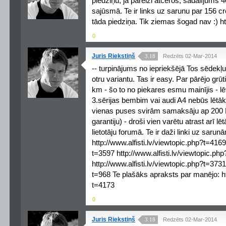
piedziņu, ja pareizi atceros, sadalījums 4
sajūsmā. Te ir links uz sarunu par 156 c
tāda piedziņa. Tik ziemas šogad nav :) ht
0
Juris Riekstiņš
3.18
Redzēts 02-Mar-2014
-- turpinājums no iepriekšējā Tos sēdekļu
otru variantu. Tas ir easy. Par pārējo grū
km - šo to no piekares esmu mainījis - lē
3.sērijas bembim vai audi A4 nebūs lētā
vienas puses svirām samaksāju ap 200 LVL
garantiju) - droši vien varētu atrast arī lē
lietotāju forumā. Te ir daži linki uz sarun
http://www.alfisti.lv/viewtopic.php?t=4169
t=3597 http://www.alfisti.lv/viewtopic.ph
http://www.alfisti.lv/viewtopic.php?t=3731
t=968 Te plašāks apraksts par manējo: htt
t=4173
0
Juris Riekstiņš
3.18
Redzēts 02-Mar-2014