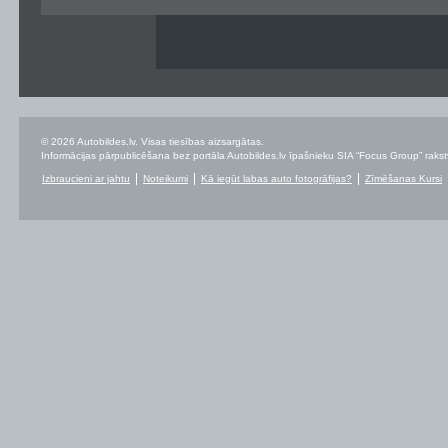
© 2026 Autobildes.lv. Visas tiesības aizsargātas.
Informācijas pārpublicēšana bez portāla Autobildes.lv īpašnieku SIA “Focus Group” rakstvei
Izbraucieni ar jahtu
Noteikumi
Kā iegūt labas auto fotogrāfijas?
Zīmēšanas Kursi