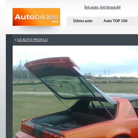
Īsti auto, īsti braucēji
Dāmu auto
Auto TOP 100
UZ AUTO PROFILU