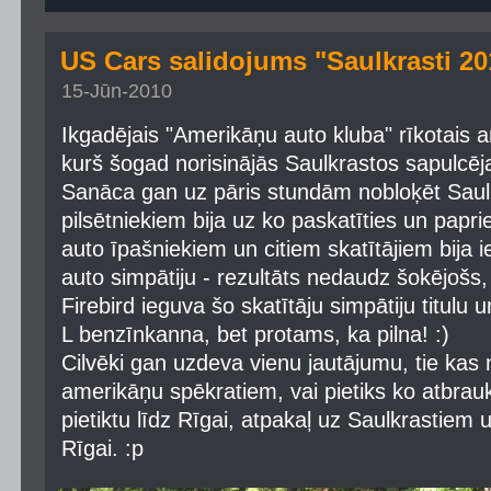
US Cars salidojums "Saulkrasti 2
15-Jūn-2010
Ikgadējais "Amerikāņu auto kluba" rīkotais 
kurš šogad norisinājās Saulkrastos sapulcēj
Sanāca gan uz pāris stundām nobloķēt Saulk
pilsētniekiem bija uz ko paskatīties un papri
auto īpašniekiem un citiem skatītājiem bija 
auto simpātiju - rezultāts nedaudz šokējošs
Firebird ieguva šo skatītāju simpātiju titulu u
L benzīnkanna, bet protams, ka pilna! :)
Cilvēki gan uzdeva vienu jautājumu, tie kas 
amerikāņu spēkratiem, vai pietiks ko atbrauk
pietiktu līdz Rīgai, atpakaļ uz Saulkrastiem u
Rīgai. :p