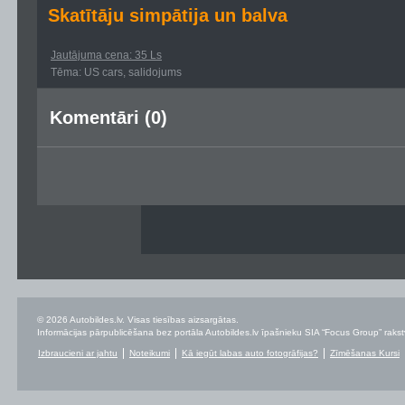
Skatītāju simpātija un balva
Jautājuma cena: 35 Ls
Tēma: US cars, salidojums
Komentāri (0)
© 2026 Autobildes.lv. Visas tiesības aizsargātas.
Informācijas pārpublicēšana bez portāla Autobildes.lv īpašnieku SIA “Focus Group” rakstvei
Izbraucieni ar jahtu
Noteikumi
Kā iegūt labas auto fotogrāfijas?
Zīmēšanas Kursi