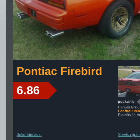
Pontiac Firebird
6.86
puukainis
Haralds Gribu
Pontiac Fireb
Redzēts 14-A
Sekot šim auto
Servisa grāma