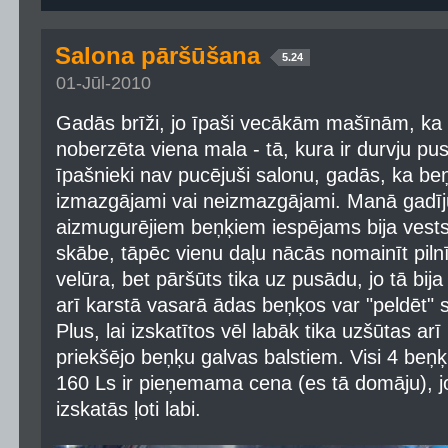
Salona pāršūšana
5.24
01-Jūl-2010
Gadās brīži, jo īpaši vecākām mašīnām, ka 
noberzēta viena mala - tā, kura ir durvju pusē
īpašnieki nav pucējuši salonu, gadās, ka beņķi
izmazgājami vai neizmazgājami. Manā gadī
aizmugurējiem beņķiem iespējams bija vests 
skābe, tāpēc vienu daļu nācās nomainīt pilnī
velūra, bet pāršūts tika uz pusādu, jo tā bija
arī karstā vasarā ādas beņķos var "peldēt" s
Plus, lai izskatītos vēl labāk tika uzšūtas a
priekšējo beņķu galvas balstiem. Visi 4 beņ
160 Ls ir pieņemama cena (es tā domāju), jo 
izskatās ļoti labi.