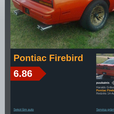
Pontiac Firebird
6.86
puukainis
Haralds Gribu
Pontiac Fireb
Redzēts 14-A
Sekot šim auto
Servisa grāma