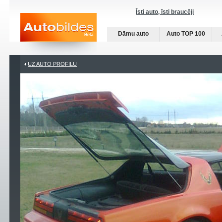
Īsti auto, īsti braucēji
Dāmu auto
Auto TOP 100
UZ AUTO PROFILU