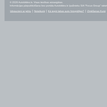
© 2026 Autobildes.lv. Visas tiesības aizsargātas.
Informācijas pārpublicēšana bez portāla Autobildes.lv īpašnieku SIA “Focus Group” rakstvei
Izbraucieni ar jahtu
Noteikumi
Kā iegūt labas auto fotogrāfijas?
Zīmēšanas Kursi