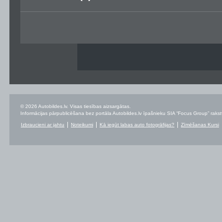
© 2026 Autobildes.lv. Visas tiesības aizsargātas.
Informācijas pārpublicēšana bez portāla Autobildes.lv īpašnieku SIA “Focus Group” rakstvei
Izbraucieni ar jahtu
Noteikumi
Kā iegūt labas auto fotogrāfijas?
Zīmēšanas Kursi