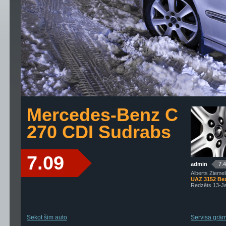
Mercedes-Benz C
270 CDI Sudrabs
7.09
admin
7.
Alberts Ziemel
UAZ 3152 Bez
Redzēts 13-J
Sekot šim auto
Servisa grāma