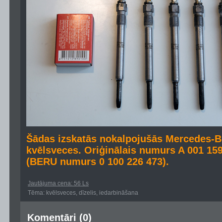
Šādas izskatās nokalpojušās Mercedes-Be
kvēlsveces. Oriģinālais numurs A 001 15
(BERU numurs 0 100 226 473).
Jautājuma cena: 56 Ls
Tēma: kvēlsveces, dīzelis, iedarbināšana
Komentāri (0)