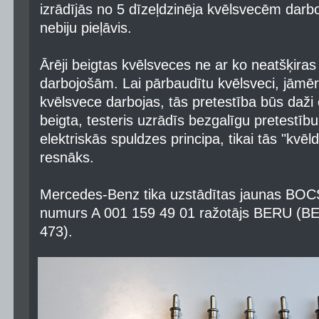
izrādījās no 5 dīzeļdzinēja kvēlsvecēm darb
nebiju pieļāvis.
Ārēji beigtas kvēlsveces ne ar ko neatšķira
darbojošām. Lai pārbaudītu kvēlsveci, jāmēr
kvēlsvece darbojas, tās pretestība būs daži 
beigta, testeris uzrādīs bezgalīgu pretestīb
elektriskās spuldzes principa, tikai tās "kvēld
resnāks.
Mercedes-Benz tika uzstādītas jaunas BOCS
numurs A 001 159 49 01 ražotājs BERU (B
473).