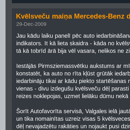
Kvēlsveču maiņa Mercedes-Benz 
29-Dec-2009
Jau kādu laiku panelī pēc auto iedarbināša
indikators. It kā lieta skaidra - kāda no kvēl
tā kā tobrīd ārā bija vēl vasara, nelikos ne z
Iestājās Pirmsziemassvētku aukstums ar m
konstatēt, ka auto no rīta kļūst grūtāk iedarb
iedarbināju tikai ar kādu piekto startēšanas r
vienas - divu izdegušu kvēlsveču dēļ parasti 
reizes noklepojas, uzmet lielāku dūmu nekā p
Šorīt Autofavorīta servisā, Valgales ielā jau
un tika nomainītas uzreiz visas 5 kvēlsveces
dēļ nevajadzētu rakāties un nojaukt pusi dz