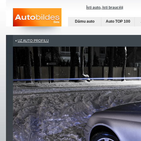
Īsti auto, īsti braucēji
Dāmu auto
Auto TOP 100
UZ AUTO PROFILU