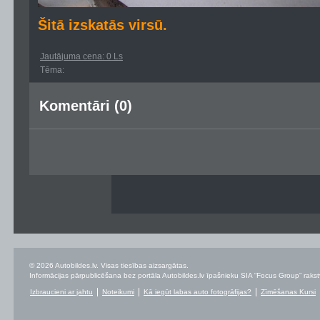
Šitā izskatās virsū.
Jautājuma cena: 0 Ls
Tēma:
Komentāri (0)
© 2026 Autobildes.lv. Visas tiesības aizsargātas.
Informācijas pārpublicēšana bez portāla Autobildes.lv īpašnieku SIA “Focus Group” rakstvei
Izbraucieni ar jahtu
Noteikumi
Kā iegūt labas auto fotogrāfijas?
Zīmēšanas Kursi