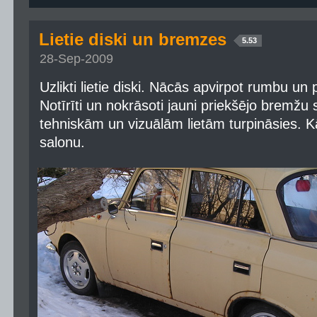
Lietie diski un bremzes
5.53
28-Sep-2009
Uzlikti lietie diski. Nācās apvirpot rumbu un 
Notīrīti un nokrāsoti jauni priekšējo bremžu 
tehniskām un vizuālām lietām turpināsies. K
salonu.