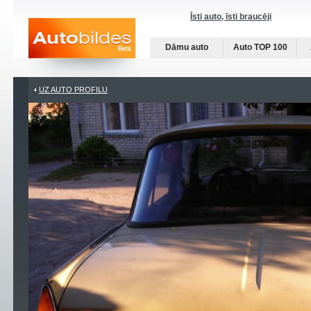
Īsti auto, īsti braucēji
Dāmu auto
Auto TOP 100
UZ AUTO PROFILU