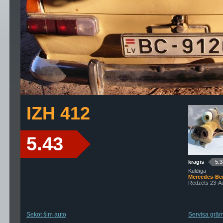
IZH 412
5.43
kragis
5.3
Kuldīga
Mercedes-Ben
Redzēts 23-A
Sekot šim auto
Servisa grām