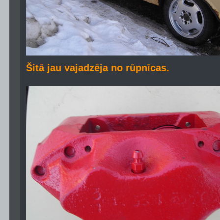
Šitā jau vajadzēja no rūpnīcas.