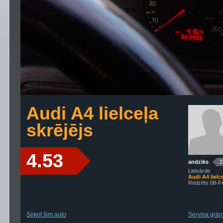
Audi A4 lielceļa
skrējējs
4.53
andziks
2
Lielvārde
Audi A4 lielce
Redzēts 08-F
Sekot šim auto
Servisa grāma