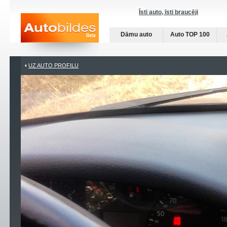
Īsti auto, īsti braucēji
Dāmu auto
Auto TOP 100
UZ AUTO PROFILU