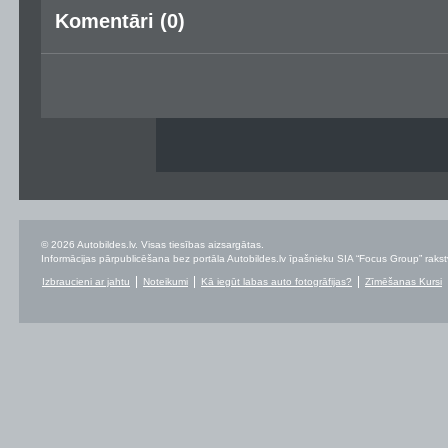
Komentāri (0)
© 2026 Autobildes.lv. Visas tiesības aizsargātas.
Informācijas pārpublicēšana bez portāla Autobildes.lv īpašnieku SIA “Focus Group” rakstvei
Izbraucieni ar jahtu
Noteikumi
Kā iegūt labas auto fotogrāfijas?
Zīmēšanas Kursi