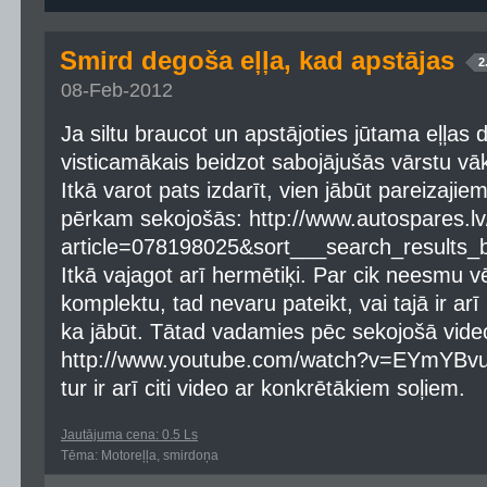
Smird degoša eļļa, kad apstājas
2
08-Feb-2012
Ja siltu braucot un apstājoties jūtama eļļa
visticamākais beidzot sabojājušās vārstu vāk
Itkā varot pats izdarīt, vien jābūt pareizaji
pērkam sekojošās: http://www.autospares.lv
article=078198025&sort___search_result
Itkā vajagot arī hermētiķi. Par cik neesmu vēl
komplektu, tad nevaru pateikt, vai tajā ir arī
ka jābūt. Tātad vadamies pēc sekojošā vide
http://www.youtube.com/watch?v=EYmYBv
tur ir arī citi video ar konkrētākiem soļiem.
Jautājuma cena: 0.5 Ls
Tēma: Motoreļļa, smirdoņa