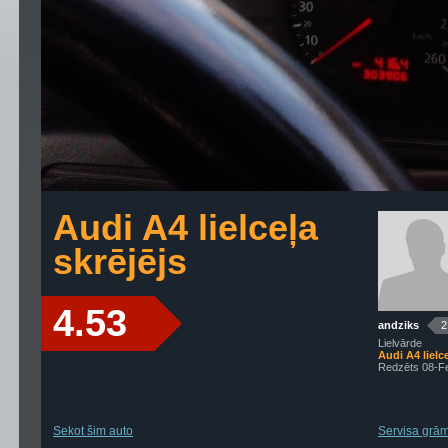
Audi A4 lielceļa
skrējējs
4.53
andziks
2
Lielvārde
Audi A4 lielce
Redzēts 08-F
Sekot šim auto
Servisa grāma