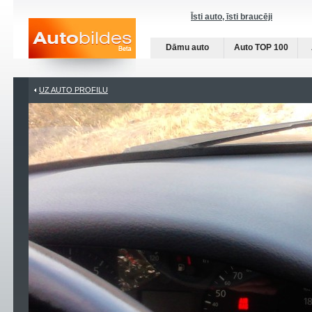
Īsti auto, īsti braucēji
Dāmu auto
Auto TOP 100
UZ AUTO PROFILU