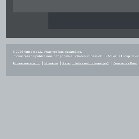
© 2026 Autobildes.lv. Visas tiesības aizsargātas.
Informācijas pārpublicēšana bez portāla Autobildes.lv īpašnieku SIA “Focus Group” rakstvei
Izbraucieni ar jahtu
Noteikumi
Kā iegūt labas auto fotogrāfijas?
Zīmēšanas Kursi