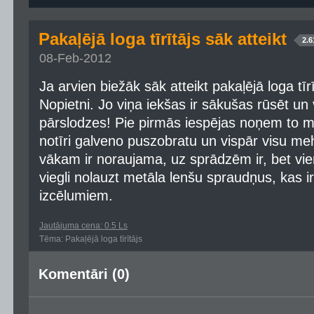
Pakaļējā loga tīrītājs sāk atteikt
2.6
08-Feb-2012
Ja arvien biežāk sāk atteikt pakaļējā loga tīrītā
Nopietni. Jo viņa iekšas ir sākušas rūsēt u
pārslodzes! Pie pirmās iespējas noņem to m
notīri galveno puszobratu un vispār visu m
vākam ir noraujama, uz sprādzēm ir, bet vien
viegli nolauzt metāla lenšu spraudņus, kas i
izcēlumiem.
Jautājuma cena: 0.5 Ls
Tēma: Pakaļējā loga tīrītājs
Komentāri (0)