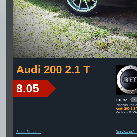
Audi 200 2.1 T
8.05
maniax
4
Rolands Pastar
Audi 200 2.1 
Redzēts 02-S
Sekot šim auto
Servisa grāma