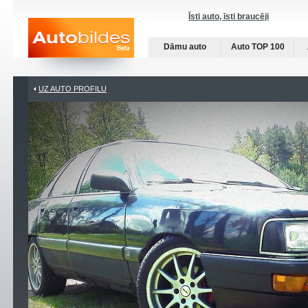
Īsti auto, īsti braucēji
Dāmu auto
Auto TOP 100
UZ AUTO PROFILU