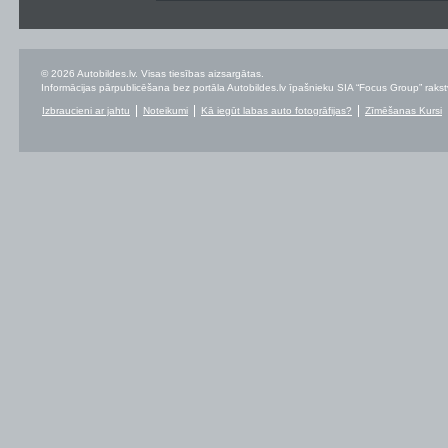
© 2026 Autobildes.lv. Visas tiesības aizsargātas.
Informācijas pārpublicēšana bez portāla Autobildes.lv īpašnieku SIA “Focus Group” rakstvei
Izbraucieni ar jahtu
Noteikumi
Kā iegūt labas auto fotogrāfijas?
Zīmēšanas Kursi