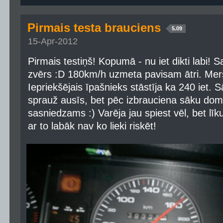
Pirmais testa brauciens
5.09
15-Apr-2012
Pirmais testiņš! Kopumā - nu iet dikti labi! Sa
zvērs :D 180km/h uzmeta pavisam ātri. Mersi
Iepriekšējais īpašnieks stāstīja ka 240 iet. 
sprauž ausīs, bet pēc izbrauciena sāku domā
sasniedzams :) Varēja jau spiest vēl, bet lī
ar to labāk nav ko lieki riskēt!