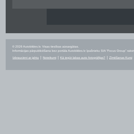
© 2026 Autobildes.lv. Visas tiesības aizsargātas.
Informācijas pārpublicēšana bez portāla Autobildes.lv īpašnieku SIA “Focus Group” rakstvei
Izbraucieni ar jahtu
Noteikumi
Kā iegūt labas auto fotogrāfijas?
Zīmēšanas Kursi