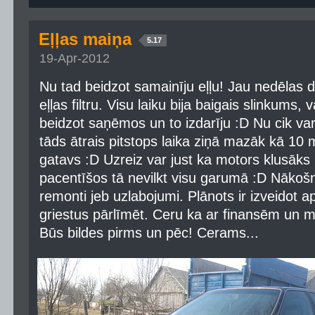
Eļļas maiņa
5.17
19-Apr-2012
Nu tad beidzot samainīju eļļu! Jau nedēlas 
eļļas filtru. Visu laiku bija baigais slinkums,
beidzot saņēmos un to izdarīju :D Nu cik va
tāds ātrais pitstops laika ziņā mazāk kā 10 
gatavs :D Uzreiz var just ka motors klusāks 
pacentīšos tā nevilkt visu garumā :D Nākošn
remonti jeb uzlabojumi. Plānots ir izveidot 
griestus pārlīmēt. Ceru ka ar finansēm un ma
Būs bildes pirms un pēc! Cerams...