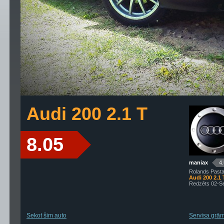
Audi 200 2.1 T
8.05
maniax
4
Rolands Pastar
Audi 200 2.1 
Redzēts 02-S
Sekot šim auto
Servisa grāma