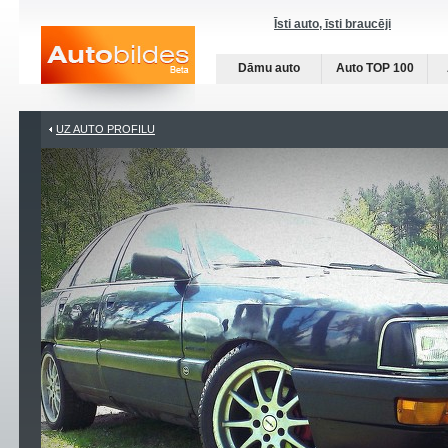
Īsti auto, īsti braucēji
Dāmu auto
Auto TOP 100
UZ AUTO PROFILU