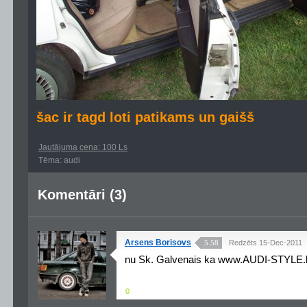
šac ir tagd loti patikams un gaišš
Jautājuma cena: 100 Ls
Tēma: audi
Komentāri (3)
Arsens Borisovs
5.58
Redzēts 15-Dec-2011
nu Sk. Galvenais ka www.AUDI-STYLE.lv 
0