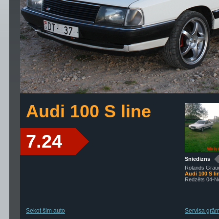
Audi 100 S line
7.24
Sniedizns
Rolands Graud
Audi 100 S li
Redzēts 04-N
Sekot šim auto
Servisa grāma