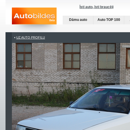
Īsti auto, īsti braucēji
Dāmu auto
Auto TOP 100
UZ AUTO PROFILU