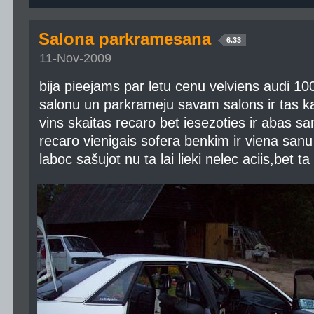
Salona parkramesana
6.33
11-Nov-2009
bija pieejams par letu cenu velviens audi 1
salonu un parkrameju savam salons ir tas ka 
vins skaitas recaro bet iesezoties ir abas sa
recaro vienigais sofera benkim ir viena sanu l
laboc sašujot nu ta lai lieki nelec aciis,bet 