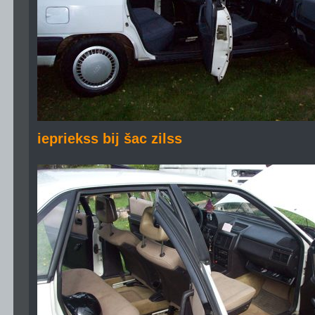
iepriekss bij šac zilss