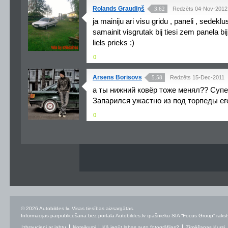
Rolands Graudiņš
3.62
Redzēts 04-Nov-2012
ja mainiju ari visu gridu , paneli , sedeklus
samainit visgrutak bij tiesi zem panela b
liels prieks :)
0
Arsens Borisovs
5.58
Redzēts 15-Dec-2011
а ты нижний ковёр тоже менял?? Супер
Запарился ужастно из под торпеды его
0
© 2026 Autobildes.lv. Visas tiesības aizsargātas.
Informācijas pārpublicēšana bez portāla Autobildes.lv īpašnieku SIA “Focus Group” rakstvei
Izbraucieni ar jahtu
Noteikumi
Kā iegūt labas auto fotogrāfijas?
Zīmēšanas Kursi