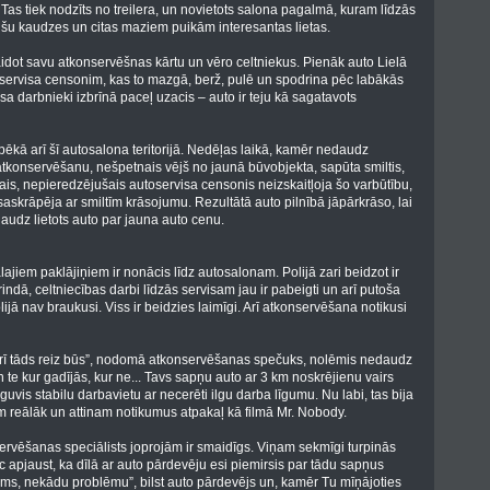
Tas tiek nodzīts no treilera, un novietots salona pagalmā, kuram līdzās
ilšu kaudzes un citas maziem puikām interesantas lietas.
gaidot savu atkonservēšnas kārtu un vēro celtniekus. Pienāk auto Lielā
servisa censonim, kas to mazgā, berž, pulē un spodrina pēc labākās
sa darbnieki izbrīnā paceļ uzacis – auto ir teju kā sagatavots
spēkā arī šī autosalona teritorijā. Nedēļas laikā, kamēr nedaudz
a atkonservēšanu, nešpetnais vējš no jaunā būvobjekta, sapūta smiltis,
s, nepieredzējušais autoservisa censonis neizskaitļoja šo varbūtību,
saskrāpēja ar smiltīm krāsojumu. Rezultātā auto pilnībā jāpārkrāso, lai
daudz lietots auto par jauna auto cenu.
ālajiem paklājiņiem ir nonācis līdz autosalonam. Polijā zari beidzot ir
rindā, celtniecības darbi līdzās servisam jau ir pabeigti un arī putoša
jā nav braukusi. Viss ir beidzies laimīgi. Arī atkonservēšana notikusi
n arī tāds reiz būs”, nodomā atkonservēšanas spečuks, nolēmis nedaudz
 te kur gadījās, kur ne... Tavs sapņu auto ar 3 km noskrējienu vairs
guvis stabilu darbavietu ar necerēti ilgu darba līgumu. Nu labi, tas bija
m reālāk un attinam notikumus atpakaļ kā filmā Mr. Nobody.
servēšanas speciālists joprojām ir smaidīgs. Viņam sekmīgi turpinās
c apjaust, ka dīlā ar auto pārdevēju esi piemirsis par tādu sapņus
otams, nekādu problēmu”, bilst auto pārdevējs un, kamēr Tu mīņājoties