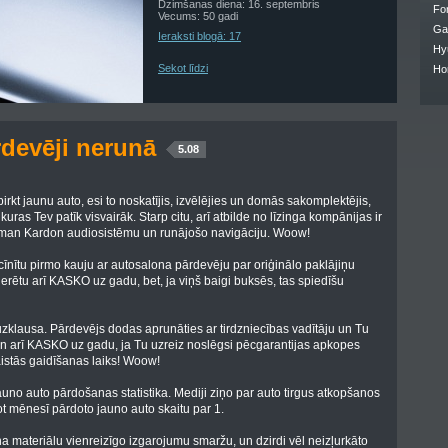
Dzimšanas diena: 16. septembris
Fo
Vecums: 50 gadi
Ga
Ieraksti blogā: 17
Hy
Sekot līdzi
Ho
rdevēji nerunā
5.08
 pirkt jaunu auto, esi to noskatījis, izvēlējies un domās sakomplektējis,
kuras Tev patīk visvairāk. Starp citu, arī atbilde no līzinga kompānijas ir
Harman Kardon audiosistēmu un runājošo navigāciju. Woow!
zcīnītu pirmo kauju ar autosalona pārdevēju par oriģinālo paklājiņu
erētu arī KASKO uz gadu, bet, ja viņš baigi buksēs, tas spiedīšu
gi uzklausa. Pārdevējs dodas aprunāties ar tirdzniecības vadītāju un Tu
un arī KASKO uz gadu, ja Tu uzreiz noslēgsi pēcgarantijas apkopes
aistās gaidīšanas laiks! Woow!
jauno auto pārdošanas statistika. Mediji ziņo par auto tirgus atkopšanos
not mēnesī pārdoto jauno auto skaitu par 1.
na materiālu vienreizīgo izgarojumu smaržu, un dzirdi vēl neizļurkāto