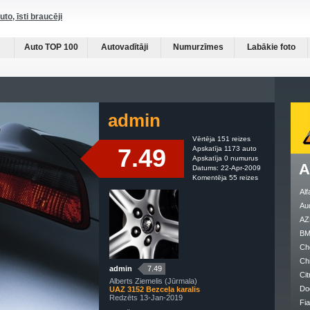
auto, īsti braucēji
Auto TOP 100
Autovadītāji
Numurzīmes
Labākie foto
admin
Vērtēja 151 reizes
7.49
Apskatīja 1173 auto
Apskatīja 0 numurus
A
Datums: 22-Apr-2009
Komentēja 55 reizes
Al
Au
AZ
B
Ch
Ch
admin
7.49
Cit
Alberts Ziemelis (Jūrmala)
Do
UAZ 3152 Bezceļa karalis
Redzēts 13-Jan-2019
Fia