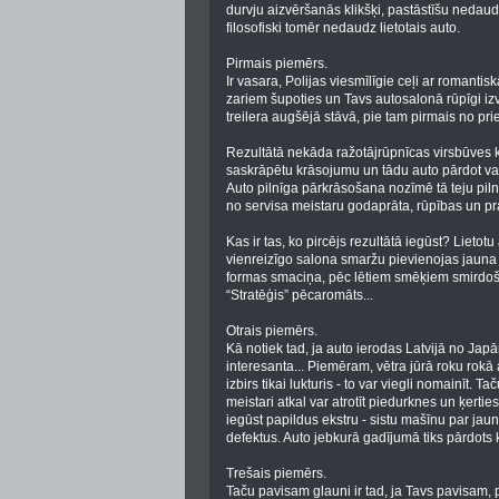
durvju aizvēršanās klikšķi, pastāstīšu nedaudz
filosofiski tomēr nedaudz lietotais auto.
Pirmais piemērs.
Ir vasara, Polijas viesmīlīgie ceļi ar romanti
zariem šupoties un Tavs autosalonā rūpīgi iz
treilera augšējā stāvā, pie tam pirmais no pr
Rezultātā nekāda ražotājrūpnīcas virsbūves k
saskrāpētu krāsojumu un tādu auto pārdot vairs
Auto pilnīga pārkrāsošana nozīmē tā teju piln
no servisa meistaru godaprāta, rūpības un pr
Kas ir tas, ko pircējs rezultātā iegūst? Lieto
vienreizīgo salona smaržu pievienojas jauna b
formas smaciņa, pēc lētiem smēķiem smirdošā
“Stratēģis” pēcaromāts...
Otrais piemērs.
Kā notiek tad, ja auto ierodas Latvijā no Jap
interesanta... Piemēram, vētra jūrā roku rokā a
izbirs tikai lukturis - to var viegli nomainīt. 
meistari atkal var atrotīt piedurknes un ķertie
iegūst papildus ekstru - sistu mašīnu par jau
defektus. Auto jebkurā gadījumā tiks pārdots 
Trešais piemērs.
Taču pavisam glauni ir tad, ja Tavs pavisam, 