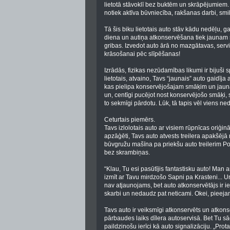
lietotā stāvoklī bez buktēm un skrāpējumiem. 
notiek aktīva būvniecība, rakšanas darbi, sm
Tā šis biku lietotais auto stāv kādu nedēļu, 
diena un autiņa atkonservēšana tiek jaunam 
gribas. Izvedot auto ārā no mazgātavas, servi
krāsošanai pēc slīpēšanas!
Izrādās, fizikas nezūdamības likumi ir bijuši 
lietotais, atvaino, Tavs “jaunais” auto gaidīj
kas pielipa konservējošajam smāķim un jaunai
un, centīgi pucējot nost konservējošo smāķi, 
to sekmīgi pārdotu. Lūk, tā tapis vēl viens ne
Ceturtais piemērs.
Tavs izlolotais auto ar visiem rūpnīcas oriģin
apzāģēti, Tavs auto atvests treilera apakšējā 
būvgružu mašīna pa priekšu auto treilerim Poli
bez skrambiņas.
“Klau, Tu esi pasūtījis fantastisku auto! Ma
izmīt ar Tavu mirdzošo Sapni pa Krasteni... Un
nav atjaunojams, bet auto atkonservētājs ir ie
skarbi un nedaudz pat neticami. Okei, pieeja
Tavs auto ir veiksmīgi atkonservēts un atkon
pārbaudes laiks dīlera autoservisā. Bet Tu sā
paildzinošu ierīci kā auto signalizāciju. „Pr