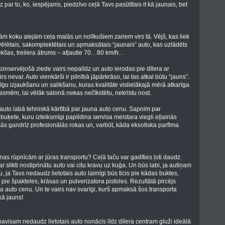
 par to, ko, iespējams, piedzīvo ceļā Tavs pasūtītais it kā jaunais, bet
skām koku alejām ceļa malās un nolīkušiem zariem virs tā. Vējš, kas liek
vēlētais, sakomplektētais un apmaksātais “jaunais” auto, kas uzlādēts
iekšas, treilera ātrums – atļautie 70…80 km/h…
onservējošā ziede vairs nepalīdz un auto ierodas pie dīlera ar
 nevar. Auto vienkārši ir pilnībā jāpārkrāso, lai tas atkal būtu “jauns”.
īgu izjaukšanu un salikšanu, kuras kvalitāte vislielākajā mērā atkarīga
asmēm, lai vēlāk salonā nekas nečīkstētu, nekristu nost.
tu auto labā tehniskā kārtībā par jauna auto cenu. Sapnim par
uķete, kuru izteiksmīgi papildina servisa meistara viegli eļļainās
s gandrīz profesionālās rokas un, varbūt, kāda eksotiska parfīma
ānas rūpnīcām ar jūras transportu? Ceļā taču var gadīties ļoti daudz
r slikti nostiprinātu auto vai citu kravu uz kuģa. Un būs labi, ja autiņam
Taču, ja Tavs nedaudz lietotais auto laimīgi būs ticis pie kādas buktes,
s pie špakteles, krāsas un pulverizatora pistoles. Rezultātā pircējs
na auto cenu. Un te vairs nav svarīgi, kurš apmaksā šos transporta
kā jauns!
pavisam nedaudz lietotais auto nonācis līdz dīlera centram gluži ideālā