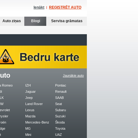
Ienākt
REĢISTRĒT AUTO
Auto ziņas
Blogi
Servisa grāmatas
uto
Jaunākie auto
fa Romeo
IZH
Pontiac
di
Jaguar
Renault
LK
Jeep
SAAB
MW
Land Rover
Seat
evrolet
Lexus
Subaru
rysler
Mazda
Suzuki
roën
Mercedes-Benz
Škoda
dge
MG
Toyota
t
Mini
UAZ