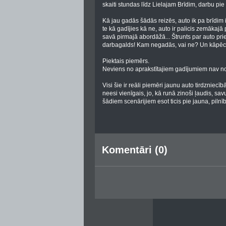
skaiti stundas līdz Lielajam Brīdim, darbu pie a
Kā jau gadās šādās reizēs, auto ik pa brīdim 
te kā gadījies kā ne, auto ir palicis zemāka
savā pirmajā abordāžā... Štrunts par auto priek
darbagalds! Kam negadās, vai ne? Un kāpēc, l
Piektais piemērs.
Neviens no aprakstītajiem gadījumiem nav noti
Visi šie ir reāli piemēri jaunu auto tirdzniecīb
neesi vienīgais, jo, kā runā zinoši ļaudis, 
šādiem scenārijiem esot ticis pie jauna, pilnī
Komentāri (0)