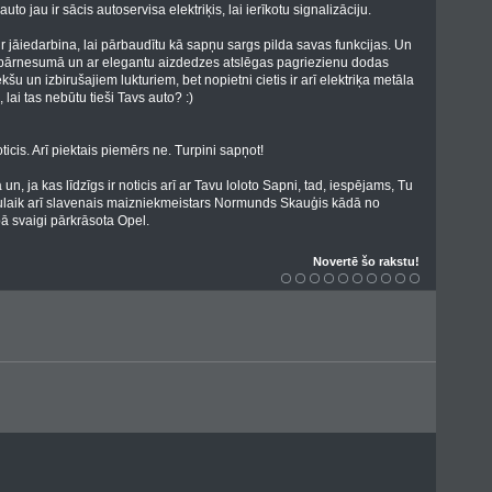
uto jau ir sācis autoservisa elektriķis, lai ierīkotu signalizāciju.
ir jāiedarbina, lai pārbaudītu kā sapņu sargs pilda savas funkcijas. Un
jā pārnesumā un ar elegantu aizdedzes atslēgas pagriezienu dodas
šu un izbirušajiem lukturiem, bet nopietni cietis ir arī elektriķa metāla
ai tas nebūtu tieši Tavs auto? :)
cis. Arī piektais piemērs ne. Turpini sapņot!
ā un, ja kas līdzīgs ir noticis arī ar Tavu loloto Sapni, tad, iespējams, Tu
savulaik arī slavenais maizniekmeistars Normunds Skauģis kādā no
bā svaigi pārkrāsota Opel.
Novertē šo rakstu!