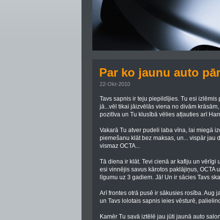
Par ko jaunu auto pā
22-Okt-2010
Tavs sapnis ir teju piepildījies. Tu esi izlēmis
jā...vēl tikai jāizvēlās viena no divām krāsām, 
pozitīva un Tu klusībā vēlies atļauties arī 
Vakarā Tu atver pudeli laba vīna, lai miegā i
piemešanu klāt bez maksas, un... vispār jau d
vismaz OCTA...
Tā diena ir klāt. Tevi cienā ar kafiju un vērī
esi vinnējis savus kārotos paklājiņus, OCTA 
līgumu uz 3 gadiem. Jā! Un ir sācies Tavs sk
Arī frontes otrā pusē ir sākusies rosība. Aug 
un Tavs lolotais sapnis ieies vēsturē, palieli
Kamēr Tu savā iztēlē jau jūti jaunā auto salo