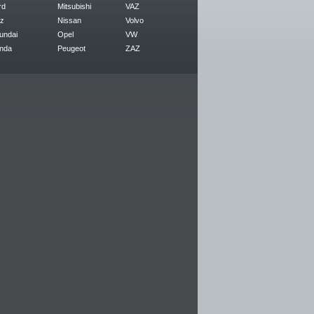
rd
Mitsubishi
VAZ
z
Nissan
Volvo
undai
Opel
VW
nda
Peugeot
ZAZ