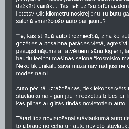
dažkārt vairāk… Tas liek uz īsu brīdi aizdom
lietots? Cik kilometru noskrējienu Tu būtu ga
salonā smaržojošo auto par jaunu?
Tie, kas strādā auto tirdzniecībā, zina ko a
gozēties autosalona parādes vietā, agresīvi 
paaugstinājuma ar atvērtiem sānu logiem, la
baudu ieelpot mašīnas salona “kosmisko mat
Neko tik unikālu savā mūžā nav radījuši 
modes nami...
Auto pēc tā uzražošanas, tiek iekonservēts 
stāvlaukumā - gan jau ir redzētas bildes ar l
kas pilnas ar glītās rindās novietotiem auto.
Tātad līdz novietošanai stāvlaukumā auto tie
to izbrauc no ceha un auto novieto stāvlau