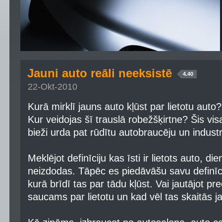
Jauni auto reāli neeksistē
4.40
22-Okt-2010
Kurā mirklī jauns auto kļūst par lietotu auto?
Kur veidojas šī trauslā robežšķirtne? Šis visa
bieži urda pat rūdītu autobraucēju un industri
Meklējot definīciju kas īsti ir lietots auto, d
neizdodas. Tāpēc es piedāvāšu savu definīcij
kurā brīdī tas par tādu kļūst. Vai jautājot prec
saucams par lietotu un kad vēl tas skaitās j