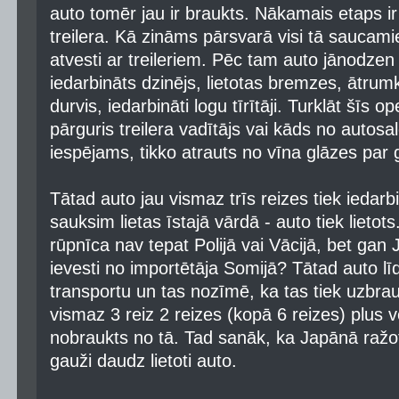
auto tomēr jau ir braukts. Nākamais etaps i
treilera. Kā zināms pārsvarā visi tā saucamie
atvesti ar treileriem. Pēc tam auto jānodzen n
iedarbināts dzinējs, lietotas bremzes, ātrumk
durvis, iedarbināti logu tīrītāji. Turklāt šīs op
pārguris treilera vadītājs vai kāds no autosa
iespējams, tikko atrauts no vīna glāzes par
Tātad auto jau vismaz trīs reizes tiek iedar
sauksim lietas īstajā vārdā - auto tiek lietots
rūpnīca nav tepat Polijā vai Vācijā, bet gan 
ievesti no importētāja Somijā? Tātad auto līd
transportu un tas nozīmē, ka tas tiek uzbrau
vismaz 3 reiz 2 reizes (kopā 6 reizes) plus 
nobraukts no tā. Tad sanāk, ka Japānā ražoti
gauži daudz lietoti auto.