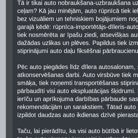
Tā ir tikai auto nobraukšana-uzbraukšana uz 
ceļam? Kā jau minējām, auto rūpnīcā tiek iek
bez vizuāliem un tehniskiem bojājumiem nog
garajā ķēdē: rūpnīca-importētājs-dīleris-auto
tiek nosmērēta ar īpašu ziedi, atsevišķas au
dažādas uzlikas un plēves. Papildus tiek izm
stiprinājumi auto daļu fiksēšnai pārbraucienu
Pēc auto piegādes līdz dīlera autosalonam,
atkonservēšanas darbi. Auto virsbūve tiek 
smāķa, tiek noņemti transportēšanas stiprināj
pārbaudīti visi auto ekspluatācijas šķidrumi.
ierīču un aprīkojuma darbības pārbaude sa
rekomendācijām un sarakstiem. Tātad auto ja
izpildot daudzas auto ikdienas dzīvē pierast
Taču, lai pierādītu, ka visi auto būtībā ir liet