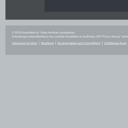
© 2026 Autobildes.lv. Visas tiesības aizsargātas.
Informācijas pārpublicēšana bez portāla Autobildes.lv īpašnieku SIA “Focus Group” rakstvei
Izbraucieni ar jahtu
Noteikumi
Kā iegūt labas auto fotogrāfijas?
Zīmēšanas Kursi