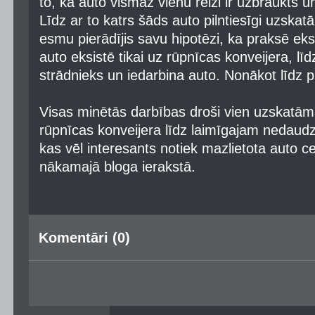
to, ka auto vismaz vienu reizi ir uzbraukts u
Līdz ar to katrs šāds auto pilntiesīgi uzskat
esmu pierādījis savu hipotēzi, ka praksē eksis
auto eksistē tikai uz rūpnīcas konveijera, līd
strādnieks un iedarbina auto. Nonākot līdz pir
Visas minētās darbības droši vien uzskatām
rūpnīcas konveijera līdz laimīgajam nedaudz 
kas vēl interesants notiek mazlietota auto ce
nākamajā bloga ierakstā.
Komentāri (0)