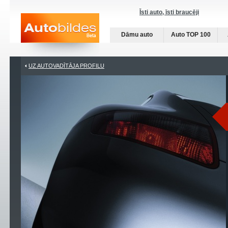
Īsti auto, īsti braucēji
Dāmu auto
Auto TOP 100
UZ AUTOVADĪTĀJA PROFILU