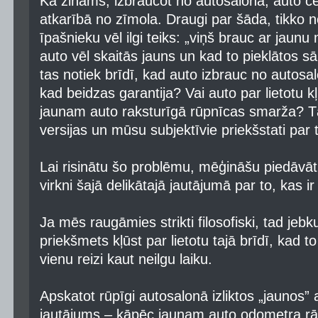
Kā zināms, izbraucot no autosalona, auto 
atkarībā no zīmola. Draugi par šāda, tikko n
īpašnieku vēl ilgi teiks: „viņš brauc ar jaunu m
auto vēl skaitās jauns un kad to pieklātos sā
tas notiek brīdī, kad auto izbrauc no autosal
kad beidzas garantija? Vai auto par lietotu k
jaunam auto raksturīgā rūpnīcas smarža? Tā
versijas un mūsu subjektīvie priekšstati par to
Lai risinātu šo problēmu, mēģināšu piedāvā
virkni šajā delikātajā jautājumā par to, kas ir 
Ja mēs raugāmies strikti filosofiski, tad jebk
priekšmets kļūst par lietotu tajā brīdī, kad to
vienu reizi kaut neilgu laiku.
Apskatot rūpīgi autosalonā izliktos „jaunos” 
jautājums – kāpēc jaunam auto odometra rād