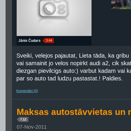
Jānis Čudars
3.44
Sveiki, velejos pajautat, Lieta tāda, ka grib
vai samainit jo velos nopirkt audi a2, cik ska
diezgan pievilcigs auto:) varbut kadam vai ka
par so auto tad ludzu pastastat.! Paldies.
Komentāri (0)
Maksas autostāvvietas un 
7.12
07-Nov-2011